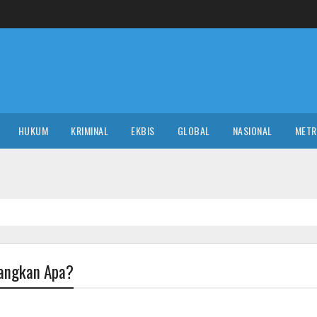
HUKUM
KRIMINAL
EKBIS
GLOBAL
NASIONAL
MET
angkan Apa?