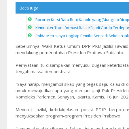
Baca Juga
Bocoran Kursi Baru Buat Kapolri yang (Mungkin) Dico
Kemnaker Transformasi Balai K3 Jadi Garda Terdep
Polda Metro Jaya Ungkap Pemilik Senpi di Sekolah Ja
Sebelumnya, Wakil Ketua Umum DPP PKB Jazilul Fawaid 
mendukung pemerintahan Presiden Prabowo Subianto.
Pernyataan itu disampaikan menyusul dugaan keterlibata
tengah massa demonstrasi.
"Saya harap, mengambil sikap yang tegas saja. Kalau di 
untuk mewujudkan apa yang menjadi janji Pak Presiden
Kompleks Parlemen, Senayan, Jakarta, Kamis, 18 Juni 202
Menurut Jazilul, ketidakjelasan posisi PDIP berpote
menyukseskan program-program Presiden Prabowo.
"Jangan abu-abu sikapnya. Selama ini yang berada di b