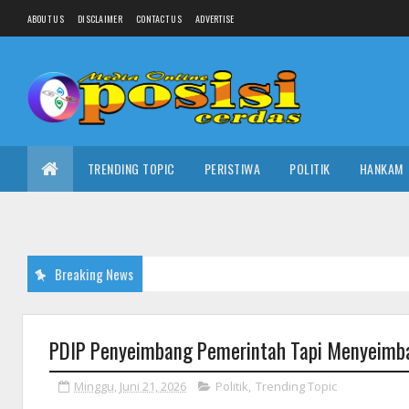
ABOUT US
DISCLAIMER
CONTACT US
ADVERTISE
TRENDING TOPIC
PERISTIWA
POLITIK
HANKAM
Breaking News
PDIP Penyeimbang Pemerintah Tapi Menyeimb
Minggu, Juni 21, 2026
Politik
,
Trending Topic