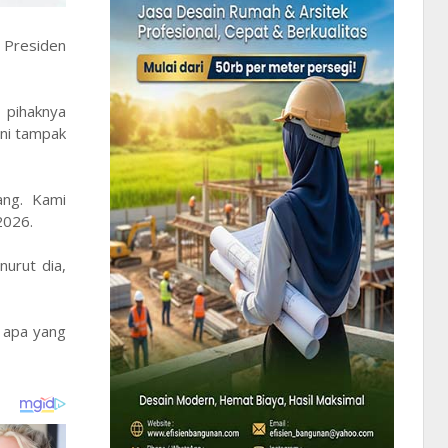
n Presiden
 pihaknya
ini tampak
ang. Kami
2026.
nurut dia,
h apa yang