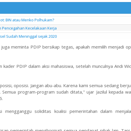
pot: BIN atau Menko Polhukam?
an Pencegahan Kecelakaan Kerja
ksel Sudah Meninggal sejak 2020
juga meminta PDIP bersikap tegas, apakah memilih menjadi opo
n kader PDIP dalam aksi mahasiswa, setelah munculnya Andi Wid
oposisi, oposisi. Jangan abu-abu. Karena kami semua sedang berj
. Semua program-program sudah ditata," ujar Jazilul kepada wa
6.
nsi mengganggu soliditas koalisi pemerintahan dalam menjal
arisan pemerintah menghormati semua pendapat pihak lain. Tapi