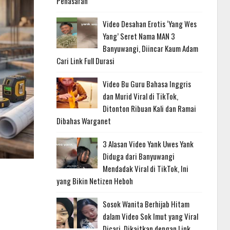
Penasaran
Video Desahan Erotis ‘Yang Wes
Yang’ Seret Nama MAN 3
Banyuwangi, Diincar Kaum Adam
Cari Link Full Durasi
Video Bu Guru Bahasa Inggris
dan Murid Viral di TikTok,
Ditonton Ribuan Kali dan Ramai
Dibahas Warganet
3 Alasan Video Yank Uwes Yank
Diduga dari Banyuwangi
Mendadak Viral di TikTok, Ini
yang Bikin Netizen Heboh
Sosok Wanita Berhijab Hitam
dalam Video Sok Imut yang Viral
Dicari, Dikaitkan dengan Link