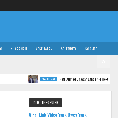
RO
KHAZANAH
KESEHATAN
SELEBRITA
SOSMED
Raffi Ahmad Unggah Lahan 4,4 Hektare di Makkah, Bocorkan
NASIONAL
INFO TERPOPULER
Viral Link Video Yank Uwes Yank