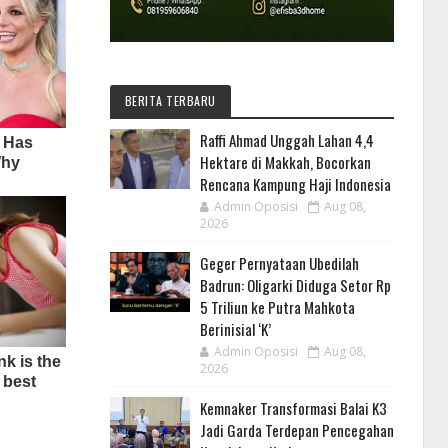
BERITA TERBARU
Raffi Ahmad Unggah Lahan 4,4
Hektare di Makkah, Bocorkan
Rencana Kampung Haji Indonesia
Admin Oposisi
Aug 08,
2026
Geger Pernyataan Ubedilah
Badrun: Oligarki Diduga Setor Rp
5 Triliun ke Putra Mahkota
Berinisial ‘K’
Admin Oposisi
Aug 08,
2026
Kemnaker Transformasi Balai K3
Jadi Garda Terdepan Pencegahan