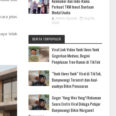
Kemnaker dan Indo-Rama
Perkuat TKM lewat Bantuan
Modal Usaha
cara jelas
Admin Oposisi
Aug 08,
2026
aya tidak
BERITA TERPOPULER
Viral Link Video Yank Uwes Yank
Gegerkan Medsos, Begini
Penjelasan Tren Ramai di TikTok
“Yank Uwes Yank” Viral di TikTok,
Banyuwangi Terseret dan Asal-
usulnya Bikin Penasaran
Geger ‘Yang Wes Yang’! Rekaman
Suara Erotis Viral Diduga Pelajar
Banyuwangi Bikin Warganet