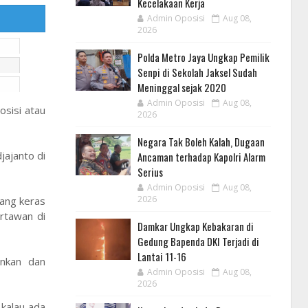
Kecelakaan Kerja
Admin Oposisi
Aug 08,
2026
Polda Metro Jaya Ungkap Pemilik
Senpi di Sekolah Jaksel Sudah
Meninggal sejak 2020
Admin Oposisi
Aug 08,
sisi atau
2026
Negara Tak Boleh Kalah, Dugaan
jajanto di
Ancaman terhadap Kapolri Alarm
Serius
Admin Oposisi
Aug 08,
2026
uang keras
rtawan di
Damkar Ungkap Kebakaran di
Gedung Bapenda DKI Terjadi di
Lantai 11-16
ankan dan
Admin Oposisi
Aug 08,
2026
 kalau ada