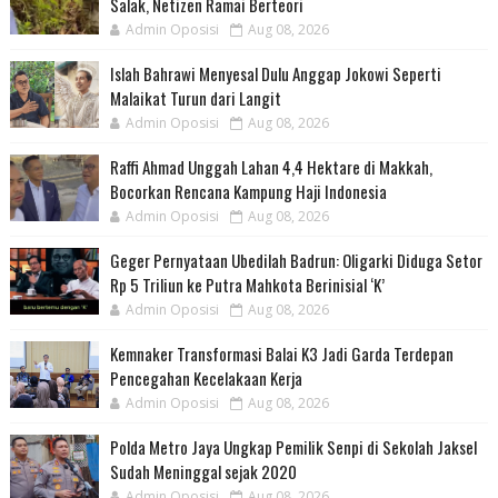
Salak, Netizen Ramai Berteori
Admin Oposisi
Aug 08, 2026
Islah Bahrawi Menyesal Dulu Anggap Jokowi Seperti
Malaikat Turun dari Langit
Admin Oposisi
Aug 08, 2026
Raffi Ahmad Unggah Lahan 4,4 Hektare di Makkah,
Bocorkan Rencana Kampung Haji Indonesia
Admin Oposisi
Aug 08, 2026
Geger Pernyataan Ubedilah Badrun: Oligarki Diduga Setor
Rp 5 Triliun ke Putra Mahkota Berinisial ‘K’
Admin Oposisi
Aug 08, 2026
Kemnaker Transformasi Balai K3 Jadi Garda Terdepan
Pencegahan Kecelakaan Kerja
Admin Oposisi
Aug 08, 2026
Polda Metro Jaya Ungkap Pemilik Senpi di Sekolah Jaksel
Sudah Meninggal sejak 2020
Admin Oposisi
Aug 08, 2026