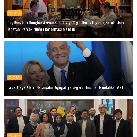
POLITIK
Ray Rangkuti Bongkar Alasan Kuat Listyo Sigit Harus Diganti, Soroti Masa
Jabatan, Parcok hingga Reformasi Mandek
GLOBAL
Israel Geger! Istri Netanyahu Digugat gara-gara Hina dan Rendahkan ART
POLITIK