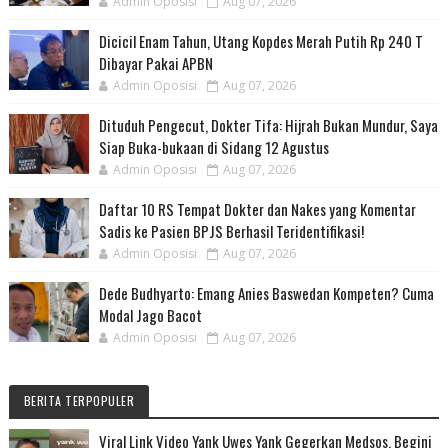
Admin Oposisi
Aug 07, 2026
Dicicil Enam Tahun, Utang Kopdes Merah Putih Rp 240 T
Dibayar Pakai APBN
Admin Oposisi
Aug 07, 2026
Dituduh Pengecut, Dokter Tifa: Hijrah Bukan Mundur, Saya
Siap Buka-bukaan di Sidang 12 Agustus
Admin Oposisi
Aug 07, 2026
Daftar 10 RS Tempat Dokter dan Nakes yang Komentar
Sadis ke Pasien BPJS Berhasil Teridentifikasi!
Admin Oposisi
Aug 07, 2026
Dede Budhyarto: Emang Anies Baswedan Kompeten? Cuma
Modal Jago Bacot
Admin Oposisi
Aug 07, 2026
BERITA TERPOPULER
Viral Link Video Yank Uwes Yank Gegerkan Medsos, Begini