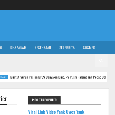
RO
KHAZANAH
KESEHATAN
SELEBRITA
SOSMED
ruh Pasien BPJS Banyakin Duit, RS Pusri Palembang Pecat Dokter Tamara
ier
INFO TERPOPULER
Viral Link Video Yank Uwes Yank