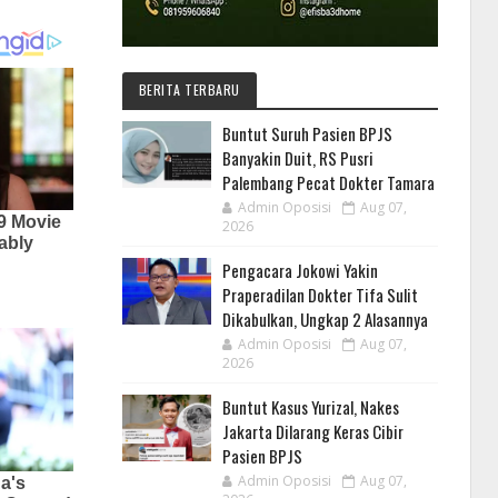
BERITA TERBARU
Buntut Suruh Pasien BPJS
Banyakin Duit, RS Pusri
Palembang Pecat Dokter Tamara
Admin Oposisi
Aug 07,
2026
Pengacara Jokowi Yakin
Praperadilan Dokter Tifa Sulit
Dikabulkan, Ungkap 2 Alasannya
Admin Oposisi
Aug 07,
2026
Buntut Kasus Yurizal, Nakes
Jakarta Dilarang Keras Cibir
Pasien BPJS
Admin Oposisi
Aug 07,