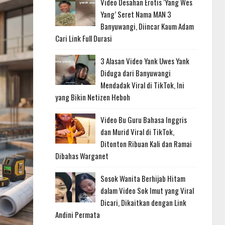
Video Desahan Erotis ‘Yang Wes
Yang’ Seret Nama MAN 3
Banyuwangi, Diincar Kaum Adam
Cari Link Full Durasi
3 Alasan Video Yank Uwes Yank
Diduga dari Banyuwangi
Mendadak Viral di TikTok, Ini
yang Bikin Netizen Heboh
Video Bu Guru Bahasa Inggris
dan Murid Viral di TikTok,
Ditonton Ribuan Kali dan Ramai
Dibahas Warganet
Sosok Wanita Berhijab Hitam
dalam Video Sok Imut yang Viral
Dicari, Dikaitkan dengan Link
Andini Permata