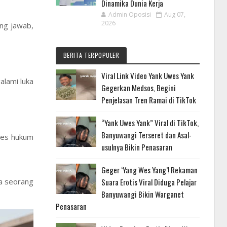
Dinamika Dunia Kerja
Admin Oposisi
Aug 07,
2026
ung jawab,
BERITA TERPOPULER
Viral Link Video Yank Uwes Yank
lami luka
Gegerkan Medsos, Begini
Penjelasan Tren Ramai di TikTok
“Yank Uwes Yank” Viral di TikTok,
Banyuwangi Terseret dan Asal-
ses hukum
usulnya Bikin Penasaran
Geger ‘Yang Wes Yang’! Rekaman
a seorang
Suara Erotis Viral Diduga Pelajar
Banyuwangi Bikin Warganet
Penasaran