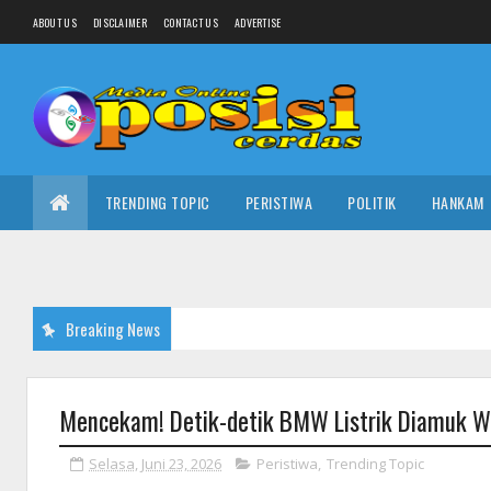
ABOUT US
DISCLAIMER
CONTACT US
ADVERTISE
TRENDING TOPIC
PERISTIWA
POLITIK
HANKAM
Breaking News
Mencekam! Detik-detik BMW Listrik Diamuk War
Selasa, Juni 23, 2026
Peristiwa
,
Trending Topic