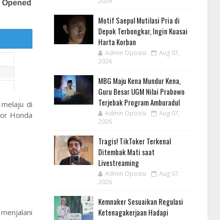
2026
Motif Saepul Mutilasi Pria di
Depok Terbongkar, Ingin Kuasai
Harta Korban
Admin Oposisi
Aug 07,
2026
MBG Maju Kena Mundur Kena,
Guru Besar UGM Nilai Prabowo
Terjebak Program Amburadul
 melaju di
Admin Oposisi
Aug 07,
tor Honda
2026
Tragis! TikToker Terkenal
Ditembak Mati saat
Livestreaming
Admin Oposisi
Aug 07,
2026
Kemnaker Sesuaikan Regulasi
Ketenagakerjaan Hadapi
menjalani