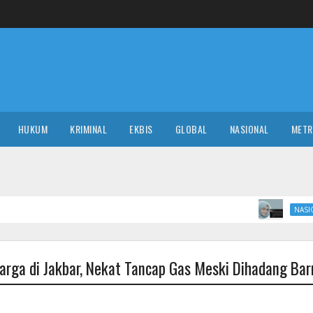
HUKUM
KRIMINAL
EKBIS
GLOBAL
NASIONAL
MET
Buntut Su
NASIONAL
ga di Jakbar, Nekat Tancap Gas Meski Dihadang Barr