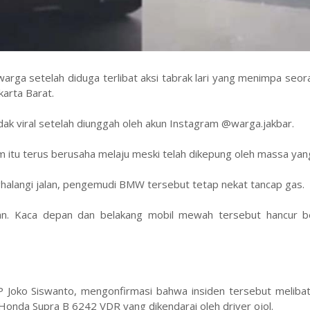
a setelah diduga terlibat aksi tabrak lari yang menimpa seora
karta Barat.
k viral setelah diunggah oleh akun Instagram @warga.jakbar.
am itu terus berusaha melaju meski telah dikepung oleh massa yan
halangi jalan, pengemudi BMW tersebut tetap nekat tancap gas.
an. Kaca depan dan belakang mobil mewah tersebut hancur b
P Joko Siswanto, mengonfirmasi bahwa insiden tersebut melibat
Honda Supra B 6242 VDR yang dikendarai oleh driver ojol.