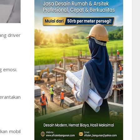
ng driver
g emosi.
erantakan
kan mobil