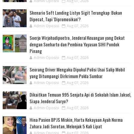
Admin Oposisi
Aug 07, 2026
Skenario Soft Landing Listyo Sigit Terungkap: Bukan
Dipecat, Tapi 'Dipromosikan'?
Admin Oposisi
Aug 07, 2026
Soerjo Wirjohadipoetro, Jenderal Keuangan yang Dekat
dengan Soeharto dan Pembina Yayasan SIHI Pondok
Pinang
Admin Oposisi
Aug 07, 2026
Seorang Driver Mengaku Dipukul Polisi Usai Salip Mobil
yang Ditumpangi Dirkrimum Polda Sumbar
Admin Oposisi
Aug 07, 2026
Dikaitkan Temuan 995 Senjata Api di Sekolah Islam Jaksel,
Siapa Jenderal Suryo?
Admin Oposisi
Aug 07, 2026
Hina Pasien BPJS Miskin, Harta Kekayaan Ayah Norma
Zahara Jadi Sorotan, Melonjak 5 Kali Lipat
Admin Oposisi
Aug 07, 2026