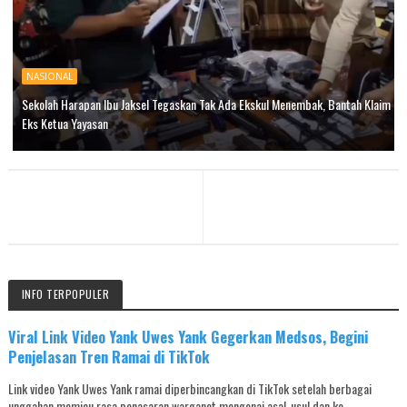
NASIONAL
Sekolah Harapan Ibu Jaksel Tegaskan Tak Ada Ekskul Menembak, Bantah Klaim
Eks Ketua Yayasan
INFO TERPOPULER
Viral Link Video Yank Uwes Yank Gegerkan Medsos, Begini
Penjelasan Tren Ramai di TikTok
Link video Yank Uwes Yank ramai diperbincangkan di TikTok setelah berbagai
unggahan memicu rasa penasaran warganet mengenai asal-usul dan ko...