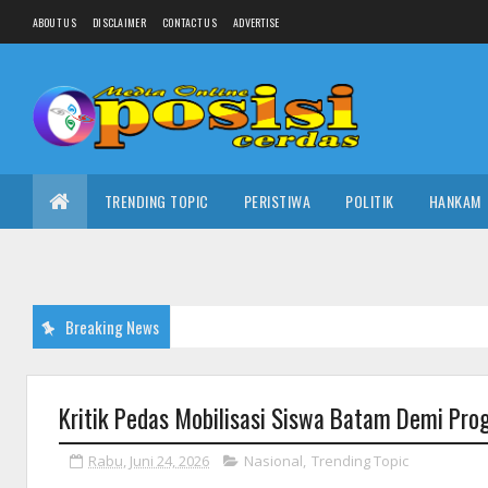
ABOUT US
DISCLAIMER
CONTACT US
ADVERTISE
TRENDING TOPIC
PERISTIWA
POLITIK
HANKAM
Breaking News
Kritik Pedas Mobilisasi Siswa Batam Demi Pr
Rabu, Juni 24, 2026
Nasional
,
Trending Topic