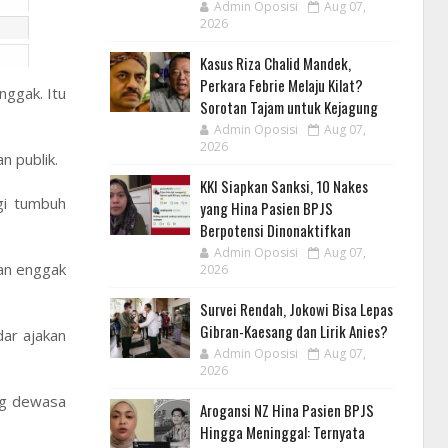
Admin Oposisi
Aug 07,
2026
Kasus Riza Chalid Mandek,
Perkara Febrie Melaju Kilat?
nggak. Itu
Sorotan Tajam untuk Kejagung
Admin Oposisi
Aug 07,
2026
n publik.
KKI Siapkan Sanksi, 10 Nakes
gi tumbuh
yang Hina Pasien BPJS
Berpotensi Dinonaktifkan
Admin Oposisi
Aug 07,
kan enggak
2026
Survei Rendah, Jokowi Bisa Lepas
Gibran-Kaesang dan Lirik Anies?
ar ajakan
Admin Oposisi
Aug 07,
2026
ng dewasa
Arogansi NZ Hina Pasien BPJS
Hingga Meninggal: Ternyata