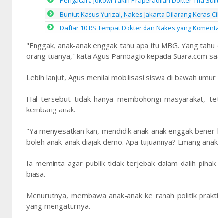
Pengacara Jokowi Yakin Praperadilan Dokter Tifa Sul
Buntut Kasus Yurizal, Nakes Jakarta Dilarang Keras Ci
Daftar 10 RS Tempat Dokter dan Nakes yang Komentar 
"Enggak, anak-anak enggak tahu apa itu MBG. Yang tahu or
orang tuanya," kata Agus Pambagio kepada Suara.com sa
Lebih lanjut, Agus menilai mobilisasi siswa di bawah umur
Hal tersebut tidak hanya membohongi masyarakat, te
kembang anak.
"Ya menyesatkan kan, mendidik anak-anak enggak bener ka
boleh anak-anak diajak demo. Apa tujuannya? Emang ana
Ia meminta agar publik tidak terjebak dalam dalih pih
biasa.
Menurutnya, membawa anak-anak ke ranah politik prakt
yang mengaturnya.