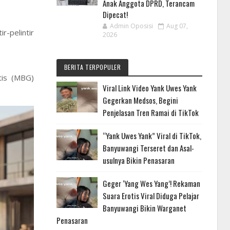
Anak Anggota DPRD, Terancam
Dipecat!
Admin Oposisi
Aug 07,
r-pelintir
2026
BERITA TERPOPULER
tis (MBG)
Viral Link Video Yank Uwes Yank
Gegerkan Medsos, Begini
Penjelasan Tren Ramai di TikTok
“Yank Uwes Yank” Viral di TikTok,
Banyuwangi Terseret dan Asal-
usulnya Bikin Penasaran
Geger ‘Yang Wes Yang’! Rekaman
Suara Erotis Viral Diduga Pelajar
Banyuwangi Bikin Warganet
Penasaran