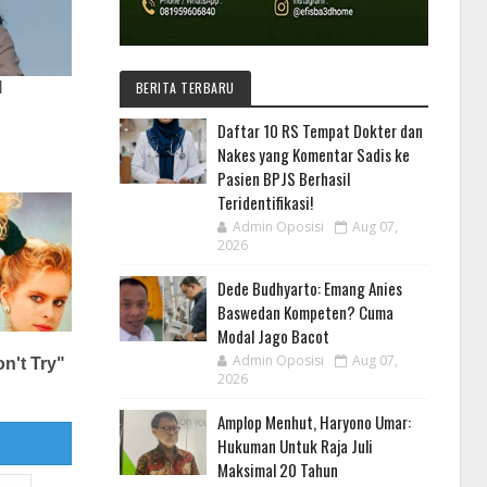
BERITA TERBARU
Daftar 10 RS Tempat Dokter dan
Nakes yang Komentar Sadis ke
Pasien BPJS Berhasil
Teridentifikasi!
Admin Oposisi
Aug 07,
2026
Dede Budhyarto: Emang Anies
Baswedan Kompeten? Cuma
Modal Jago Bacot
Admin Oposisi
Aug 07,
2026
Amplop Menhut, Haryono Umar:
Hukuman Untuk Raja Juli
Maksimal 20 Tahun