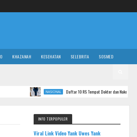
RO
KHAZANAH
KESEHATAN
SELEBRITA
SOSMED
Daftar 10 RS Tempat Dokter dan Nakes yang Komentar Sadis ke 
NASIONAL
INFO TERPOPULER
Viral Link Video Yank Uwes Yank