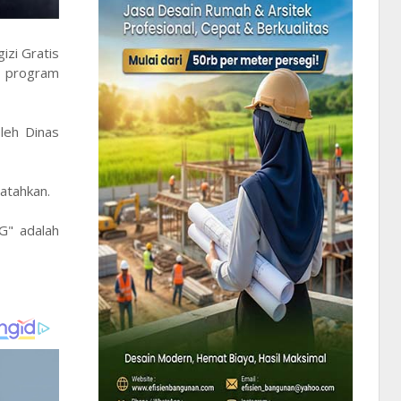
izi Gratis
ri program
leh Dinas
atahkan.
G" adalah