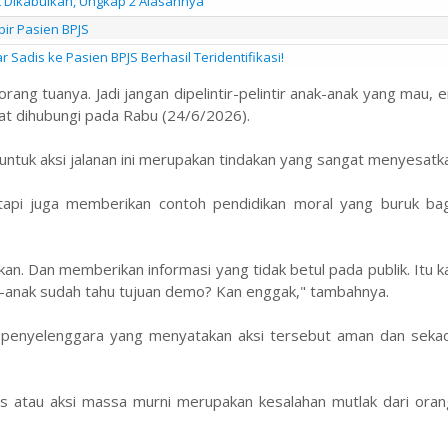
it Dikabulkan, Ungkap 2 Alasannya
bir Pasien BPJS
Sadis ke Pasien BPJS Berhasil Teridentifikasi!
ang tuanya. Jadi jangan dipelintir-pelintir anak-anak yang mau, e
at dihubungi pada Rabu (24/6/2026).
 untuk aksi jalanan ini merupakan tindakan yang sangat menyesatka
tapi juga memberikan contoh pendidikan moral yang buruk ba
n. Dan memberikan informasi yang tidak betul pada publik. Itu 
k-anak sudah tahu tujuan demo? Kan enggak," tambahnya.
ak penyelenggara yang menyatakan aksi tersebut aman dan sekad
is atau aksi massa murni merupakan kesalahan mutlak dari ora