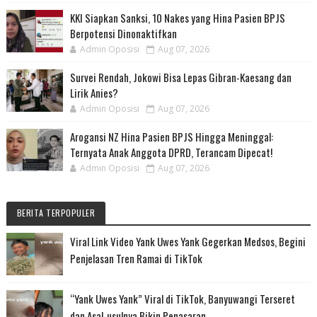
KKI Siapkan Sanksi, 10 Nakes yang Hina Pasien BPJS
Berpotensi Dinonaktifkan
Admin Oposisi
Aug 07, 2026
Survei Rendah, Jokowi Bisa Lepas Gibran-Kaesang dan
Lirik Anies?
Admin Oposisi
Aug 07, 2026
Arogansi NZ Hina Pasien BPJS Hingga Meninggal:
Ternyata Anak Anggota DPRD, Terancam Dipecat!
Admin Oposisi
Aug 07, 2026
BERITA TERPOPULER
Viral Link Video Yank Uwes Yank Gegerkan Medsos, Begini
Penjelasan Tren Ramai di TikTok
“Yank Uwes Yank” Viral di TikTok, Banyuwangi Terseret
dan Asal-usulnya Bikin Penasaran