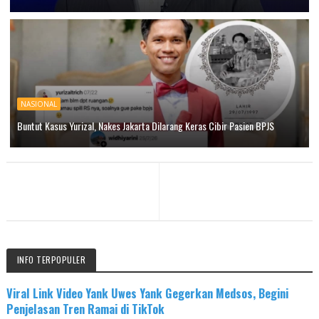
NASIONAL
Buntut Kasus Yurizal, Nakes Jakarta Dilarang Keras Cibir Pasien BPJS
INFO TERPOPULER
Viral Link Video Yank Uwes Yank Gegerkan Medsos, Begini
Penjelasan Tren Ramai di TikTok