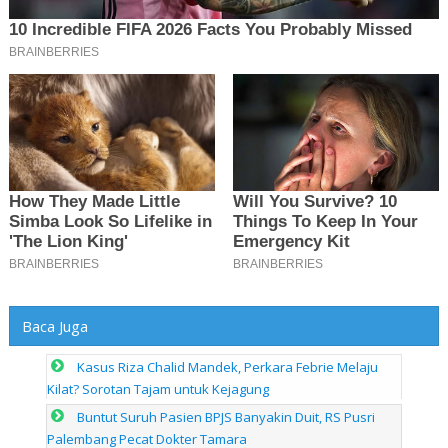
Baca Juga
Kasus Riza Chalid Mandek, Perkara Febrie Melaju
Kilat? Sorotan Tajam untuk Kejagung
Buntut Suruh Pasien BPJS Banyakin Duit, RS Pusri
Palembang Pecat Dokter Tamara