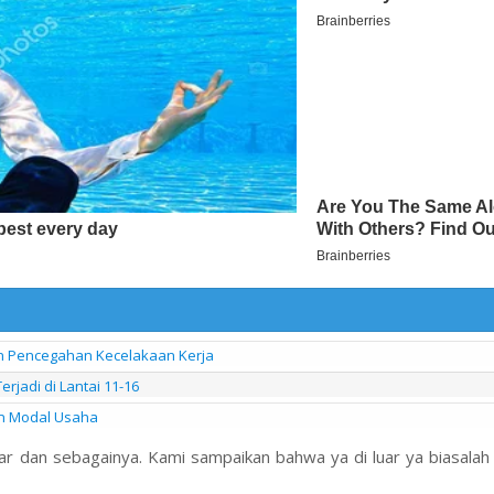
an Pencegahan Kecelakaan Kerja
jadi di Lantai 11-16
n Modal Usaha
r dan sebagainya. Kami sampaikan bahwa ya di luar ya biasalah