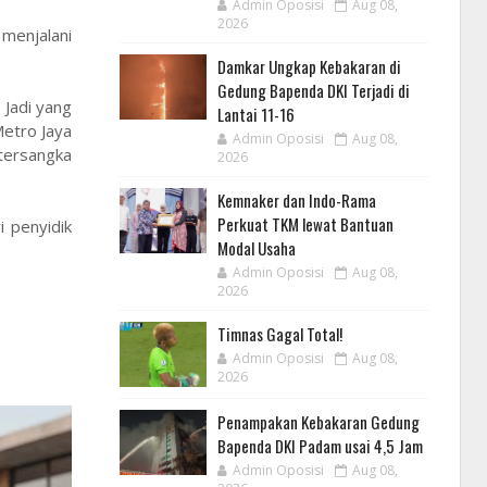
Admin Oposisi
Aug 08,
2026
 menjalani
Damkar Ungkap Kebakaran di
Gedung Bapenda DKI Terjadi di
 Jadi yang
Lantai 11-16
Metro Jaya
Admin Oposisi
Aug 08,
tersangka
2026
Kemnaker dan Indo-Rama
Perkuat TKM lewat Bantuan
 penyidik
Modal Usaha
Admin Oposisi
Aug 08,
2026
Timnas Gagal Total!
Admin Oposisi
Aug 08,
2026
Penampakan Kebakaran Gedung
Bapenda DKI Padam usai 4,5 Jam
Admin Oposisi
Aug 08,