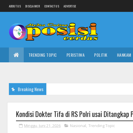
ABOUT US
DISCLAIMER
CONTACT US
ADVERTISE
TRENDING TOPIC
PERISTIWA
POLITIK
HANKAM
Breaking News
Kondisi Dokter Tifa di RS Polri usai Ditangkap P
Minggu, Juni 21, 2026
Nasional
,
Trending Topic