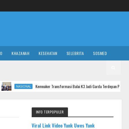
RO
KHAZANAH
KESEHATAN
SELEBRITA
SOSMED
Kemnaker Transformasi Balai K3 Jadi Garda Terdepan Pencegahan Kecelakaan K
AL
INFO TERPOPULER
Viral Link Video Yank Uwes Yank