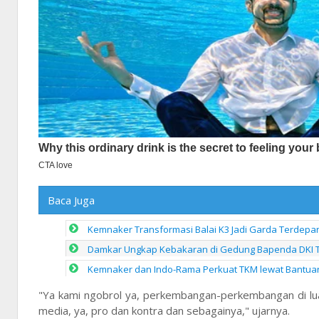
Baca Juga
Kemnaker Transformasi Balai K3 Jadi Garda Terdep
Damkar Ungkap Kebakaran di Gedung Bapenda DKI Ter
Kemnaker dan Indo-Rama Perkuat TKM lewat Bantua
"Ya kami ngobrol ya, perkembangan-perkembangan di lua
media, ya, pro dan kontra dan sebagainya," ujarnya.