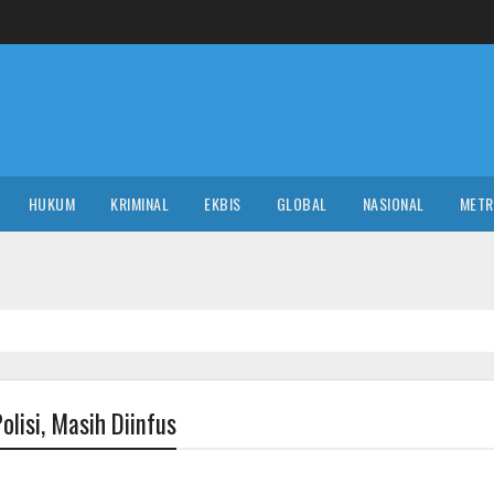
HUKUM
KRIMINAL
EKBIS
GLOBAL
NASIONAL
MET
NASION
olisi, Masih Diinfus