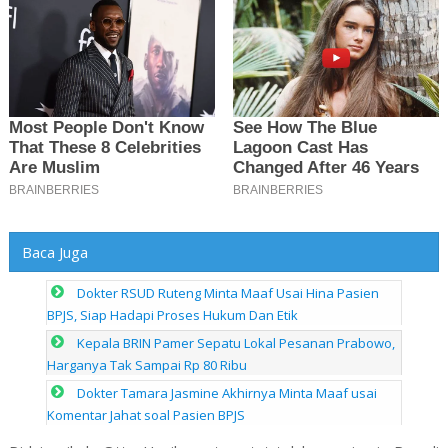
Baca Juga
Dokter RSUD Ruteng Minta Maaf Usai Hina Pasien
BPJS, Siap Hadapi Proses Hukum Dan Etik
Kepala BRIN Pamer Sepatu Lokal Pesanan Prabowo,
Harganya Tak Sampai Rp 80 Ribu
Dokter Tamara Jasmine Akhirnya Minta Maaf usai
Komentar Jahat soal Pasien BPJS