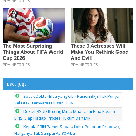
Baca Juga
Sosok Dokter Elda yang Cibir Pasien BPJS Tak Punya
Sel Otak, Ternyata Lulusan UGM
Dokter RSUD Ruteng Minta Maaf Usai Hina Pasien
BPJS, Siap Hadapi Proses Hukum Dan Etik
Kepala BRIN Pamer Sepatu Lokal Pesanan Prabowo,
Harganya Tak Sampai Rp 80 Ribu