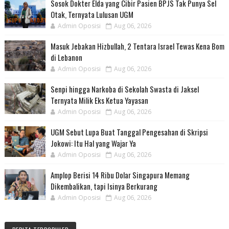
Sosok Dokter Elda yang Cibir Pasien BPJS Tak Punya Sel
Otak, Ternyata Lulusan UGM
Admin Oposisi
Aug 06, 2026
Masuk Jebakan Hizbullah, 2 Tentara Israel Tewas Kena Bom
di Lebanon
Admin Oposisi
Aug 06, 2026
Senpi hingga Narkoba di Sekolah Swasta di Jaksel
Ternyata Milik Eks Ketua Yayasan
Admin Oposisi
Aug 06, 2026
UGM Sebut Lupa Buat Tanggal Pengesahan di Skripsi
Jokowi: Itu Hal yang Wajar Ya
Admin Oposisi
Aug 06, 2026
Amplop Berisi 14 Ribu Dolar Singapura Memang
Dikembalikan, tapi Isinya Berkurang
Admin Oposisi
Aug 06, 2026