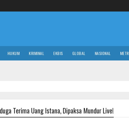
HUKUM
KRIMINAL
EKBIS
GLOBAL
NASIONAL
MET
uga Terima Uang Istana, Dipaksa Mundur Live!