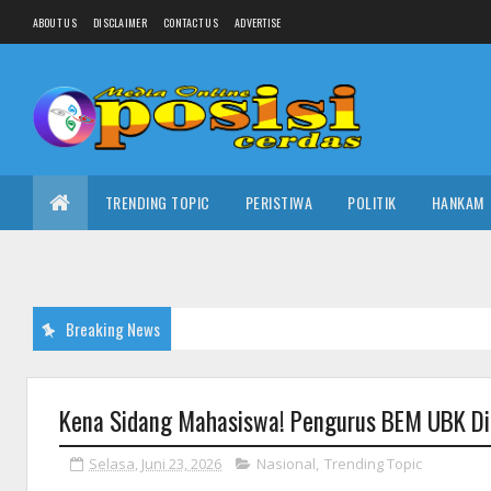
ABOUT US
DISCLAIMER
CONTACT US
ADVERTISE
TRENDING TOPIC
PERISTIWA
POLITIK
HANKAM
Breaking News
Kena Sidang Mahasiswa! Pengurus BEM UBK Did
Selasa, Juni 23, 2026
Nasional
,
Trending Topic