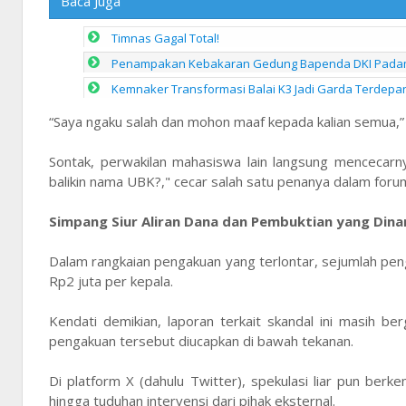
Baca Juga
Timnas Gagal Total!
Penampakan Kebakaran Gedung Bapenda DKI Padam 
Kemnaker Transformasi Balai K3 Jadi Garda Terdep
“Saya ngaku salah dan mohon maaf kepada kalian semua,”
Sontak, perwakilan mahasiswa lain langsung mencecar
balikin nama UBK?," cecar salah satu penanya dalam foru
Simpang Siur Aliran Dana dan Pembuktian yang Dina
Dalam rangkaian pengakuan yang terlontar, sejumlah pen
Rp2 juta per kepala.
Kendati demikian, laporan terkait skandal ini masih b
pengakuan tersebut diucapkan di bawah tekanan.
Di platform X (dahulu Twitter), spekulasi liar pun berk
hingga tuduhan intervensi dari pihak eksternal.