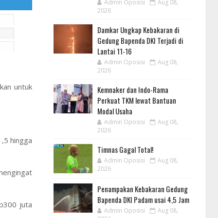
Admin Oposisi
Aug 08,
2026
Damkar Ungkap Kebakaran di
Gedung Bapenda DKI Terjadi di
Lantai 11-16
Admin Oposisi
Aug 08,
2026
kan untuk
Kemnaker dan Indo-Rama
Perkuat TKM lewat Bantuan
Modal Usaha
Admin Oposisi
Aug 08,
2026
1,5 hingga
Timnas Gagal Total!
Admin Oposisi
Aug 08,
2026
 mengingat
Penampakan Kebakaran Gedung
Bapenda DKI Padam usai 4,5 Jam
Rp300 juta
Admin Oposisi
Aug 08,