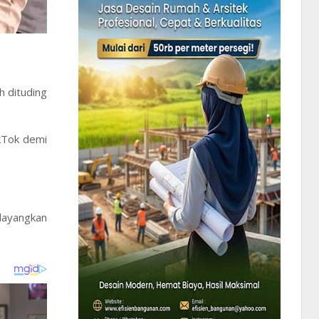
 dituding
kTok demi
layangkan