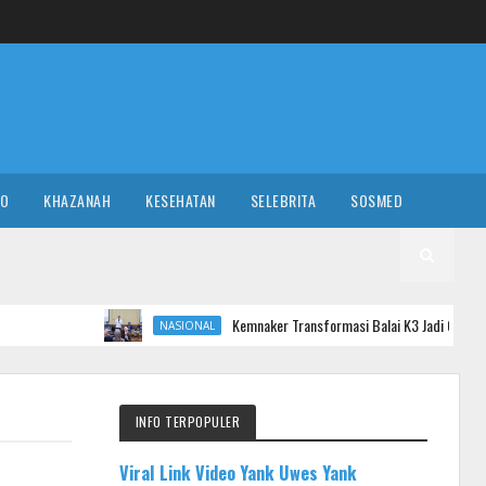
RO
KHAZANAH
KESEHATAN
SELEBRITA
SOSMED
Kemnaker Transformasi Balai K3 Jadi Garda Terdepan Penceg
NASIONAL
INFO TERPOPULER
Viral Link Video Yank Uwes Yank