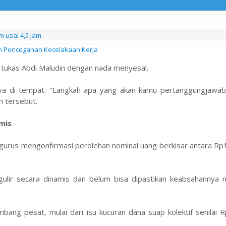
usai 4,5 Jam
an Pencegahan Kecelakaan Kerja
 tukas Abdi Maludin dengan nada menyesal.
nya di tempat. "Langkah apa yang akan kamu pertanggungjawab
m tersebut.
mis
gurus mengonfirmasi perolehan nominal uang berkisar antara Rp
ergulir secara dinamis dan belum bisa dipastikan keabsahannya
embang pesat, mulai dari isu kucuran dana suap kolektif senilai 