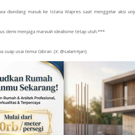
iswa diundang masuk ke Istana Wapres saat menggelar aksi unju
mpus demi menjaga marwah idealisme tetap utuh.***
 suap usai temui Gibran. (X: @salam4jari)