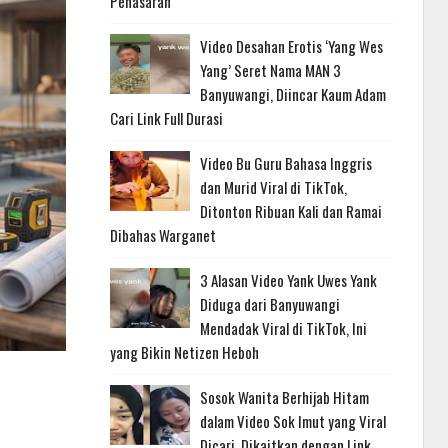
Penasaran
Video Desahan Erotis ‘Yang Wes
Yang’ Seret Nama MAN 3
Banyuwangi, Diincar Kaum Adam
Cari Link Full Durasi
Video Bu Guru Bahasa Inggris
dan Murid Viral di TikTok,
Ditonton Ribuan Kali dan Ramai
Dibahas Warganet
3 Alasan Video Yank Uwes Yank
Diduga dari Banyuwangi
Mendadak Viral di TikTok, Ini
yang Bikin Netizen Heboh
Sosok Wanita Berhijab Hitam
dalam Video Sok Imut yang Viral
Dicari, Dikaitkan dengan Link