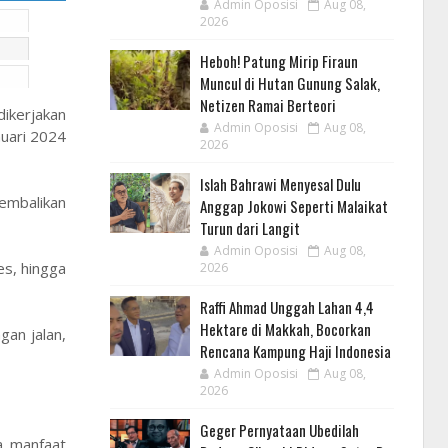
Admin Oposisi
Aug 08,
2026
Heboh! Patung Mirip Firaun
Muncul di Hutan Gunung Salak,
Netizen Ramai Berteori
dikerjakan
Admin Oposisi
Aug 08,
nuari 2024
2026
Islah Bahrawi Menyesal Dulu
kembalikan
Anggap Jokowi Seperti Malaikat
Turun dari Langit
Admin Oposisi
Aug 08,
es, hingga
2026
Raffi Ahmad Unggah Lahan 4,4
Hektare di Makkah, Bocorkan
gan jalan,
Rencana Kampung Haji Indonesia
Admin Oposisi
Aug 08,
2026
Geger Pernyataan Ubedilah
ka manfaat