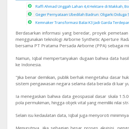
Raffi Ahmad Unggah Lahan 4,4 Hektare di Makkah, B
Geger Pernyataan Ubedilah Badrun: Oligarki Diduga Set
Kemnaker Transformasi Balai K3 Jadi Garda Terdep
Berdasarkan informasi yang beredar, proyek pemetaan wi
menggunakan teknologi Airborne Synthetic Aperture Rad
bersama PT Pratama Persada Airborne (PPA) sebagai mitr
Namun, Iqbal mempertanyakan dugaan bahwa data hasil a
ke Indonesia.
"Jika benar demikian, publik berhak mengetahui dasar h
sistem pengawasan negara selama data berada di luar yuri
Ia menegaskan bahwa data geospasial dasar skala 1:5.00
pola permukiman, hingga objek vital yang memiliki nilai str
Selain isu kedaulatan data, Iqbal juga menyoroti minimnya
Menurutnya, jika sebagian besar proses akuisisi, pengo