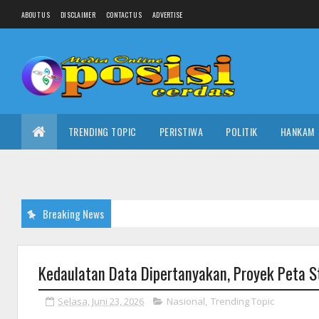
ABOUT US
DISCLAIMER
CONTACT US
ADVERTISE
TRENDING TOPIC
PERISTIWA
POLITIK
HANKAM
Breaking News
Kedaulatan Data Dipertanyakan, Proyek Peta St
Selasa, Juni 23, 2026
Nasional
,
Trending Topic