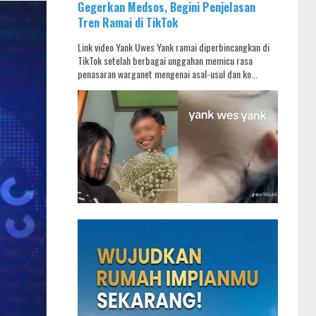
Gegerkan Medsos, Begini Penjelasan
Tren Ramai di TikTok
Link video Yank Uwes Yank ramai diperbincangkan di
TikTok setelah berbagai unggahan memicu rasa
penasaran warganet mengenai asal-usul dan ko...