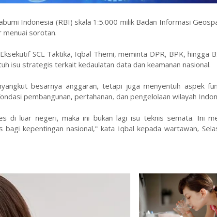
mi Indonesia (RBI) skala 1:5.000 milik Badan Informasi Geospa
iar menuai sorotan.
r Eksekutif SCL Taktika, Iqbal Themi, meminta DPR, BPK, hingga 
h isu strategis terkait kedaulatan data dan keamanan nasional.
enyangkut besarnya anggaran, tetapi juga menyentuh aspek fu
fondasi pembangunan, pertahanan, dan pengelolaan wilayah Indon
es di luar negeri, maka ini bukan lagi isu teknis semata. Ini 
is bagi kepentingan nasional," kata Iqbal kepada wartawan, Sela