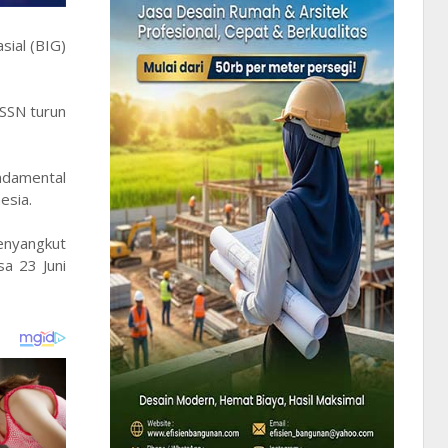
sial (BIG)
BSSN turun
ndamental
esia.
menyangkut
sa 23 Juni