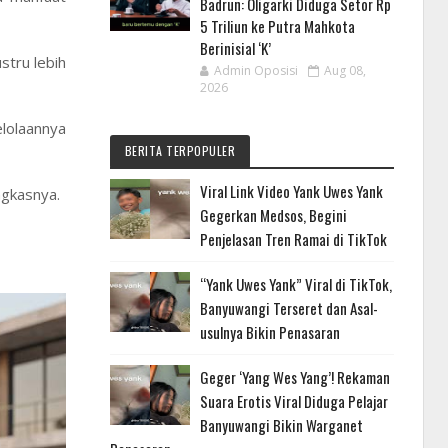
Badrun: Oligarki Diduga Setor Rp
5 Triliun ke Putra Mahkota
Berinisial ‘K’
stru lebih
Admin Oposisi
Aug 08,
2026
lolaannya
BERITA TERPOPULER
Viral Link Video Yank Uwes Yank
ngkasnya.
Gegerkan Medsos, Begini
Penjelasan Tren Ramai di TikTok
“Yank Uwes Yank” Viral di TikTok,
Banyuwangi Terseret dan Asal-
usulnya Bikin Penasaran
Geger ‘Yang Wes Yang’! Rekaman
Suara Erotis Viral Diduga Pelajar
Banyuwangi Bikin Warganet