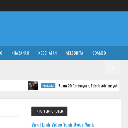
RO
KHAZANAH
KESEHATAN
SELEBRITA
SOSMED
7 Jam 20 Pertanyaan, Febrie Adriansyah Koordinasi Bukan Diper
HUKUM
INFO TERPOPULER
Viral Link Video Yank Uwes Yank