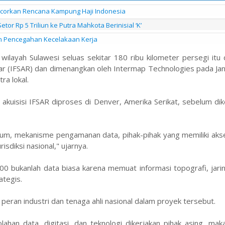
ocorkan Rencana Kampung Haji Indonesia
or Rp 5 Triliun ke Putra Mahkota Berinisial ‘K’
an Pencegahan Kecelakaan Kerja
layah Sulawesi seluas sekitar 180 ribu kilometer persegi itu 
ar (IFSAR) dan dimenangkan oleh Intermap Technologies pada Ja
a lokal.
kuisisi IFSAR diproses di Denver, Amerika Serikat, sebelum di
ukum, mekanisme pengamanan data, pihak-pihak yang memiliki aks
sdiksi nasional," ujarnya.
0 bukanlah data biasa karena memuat informasi topografi, jarin
ategis.
 peran industri dan tenaga ahli nasional dalam proyek tersebut.
lahan data, digitasi, dan teknologi dikerjakan pihak asing, ma