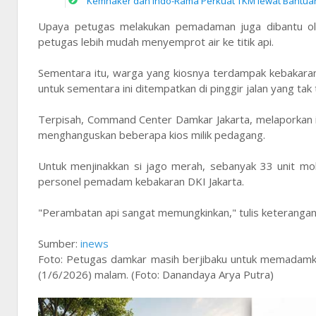
Kemnaker dan Indo-Rama Perkuat TKM lewat Bantua
Upaya petugas melakukan pemadaman juga dibantu o
petugas lebih mudah menyemprot air ke titik api.
Sementara itu, warga yang kiosnya terdampak kebakara
untuk sementara ini ditempatkan di pinggir jalan yang ta
Terpisah, Command Center Damkar Jakarta, melaporkan in
menghanguskan beberapa kios milik pedagang.
Untuk menjinakkan si jago merah, sebanyak 33 unit mo
personel pemadam kebakaran DKI Jakarta.
"Perambatan api sangat memungkinkan," tulis keteranga
Sumber:
inews
Foto: Petugas damkar masih berjibaku untuk memadamka
(1/6/2026) malam. (Foto: Danandaya Arya Putra)