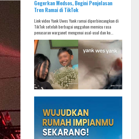
Gegerkan Medsos, Begini Penjelasan
Tren Ramai di TikTok
Link video Yank Uwes Yank ramai diperbincangkan di
TikTok setelah berbagai unggahan memicu rasa
penasaran warganet mengenai asal-usul dan ko...