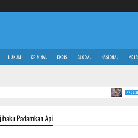
HUKUM
KRIMINAL
EKBIS
GLOBAL
NASIONAL
MET
Polda Metro Ja
PRESISI
jibaku Padamkan Api