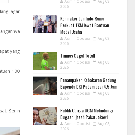
Admin Oposisi
Aug 08,
2026
lang agar
Kemnaker dan Indo-Rama
Perkuat TKM lewat Bantuan
gangannya
Modal Usaha
Admin Oposisi
Aug 08,
2026
cepat yang
Timnas Gagal Total!
Admin Oposisi
Aug 08,
2026
ntuan 100
Penampakan Kebakaran Gedung
Bapenda DKI Padam usai 4,5 Jam
Admin Oposisi
Aug 08,
2026
Publik Curiga UGM Melindungi
at, Senin
Dugaan Ijazah Palsu Jokowi
Admin Oposisi
Aug 08,
2026