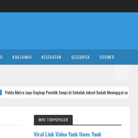
RO
KHAZANAH
KESEHATAN
SELEBRITA
SOSMED
ya Ungkap Pemilik Senpi di Sekolah Jaksel Sudah Meninggal sejak 2020
INFO TERPOPULER
Viral Link Video Yank Uwes Yank