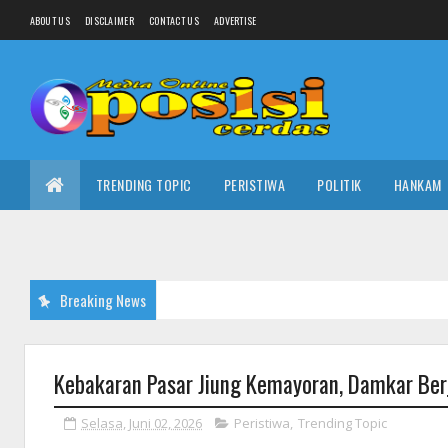
ABOUT US
DISCLAIMER
CONTACT US
ADVERTISE
TRENDING TOPIC
PERISTIWA
POLITIK
HANKAM
Breaking News
Kebakaran Pasar Jiung Kemayoran, Damkar Ber
Selasa, Juni 02, 2026
Peristiwa
,
Trending Topic