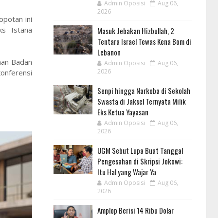
Admin Oposisi
Aug 06,
2026
potan ini
ks Istana
Masuk Jebakan Hizbullah, 2
Tentara Israel Tewas Kena Bom di
Lebanon
inan Badan
Admin Oposisi
Aug 06,
2026
konferensi
Senpi hingga Narkoba di Sekolah
Swasta di Jaksel Ternyata Milik
Eks Ketua Yayasan
Admin Oposisi
Aug 06,
2026
UGM Sebut Lupa Buat Tanggal
Pengesahan di Skripsi Jokowi:
Itu Hal yang Wajar Ya
Admin Oposisi
Aug 06,
2026
Amplop Berisi 14 Ribu Dolar