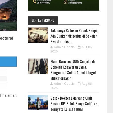
BERITA TERBARU
Tak hanya Ratusan Pucuk Senpi,
Ada Bunker Misterius di Sekolah
Swasta Jaksel
Admin Oposisi
Aug 06,
2026
Klaim Baru soal 995 Senjata di
Sekolah Kebayoran Lama,
Pengacara Sebut Airsoft Legal
Milik Perbakin
Admin Oposisi
Aug 06,
2026
di halaman
Sosok Dokter Elda yang Cibir
Pasien BPJS Tak Punya Sel Otak,
Ternyata Lulusan UGM