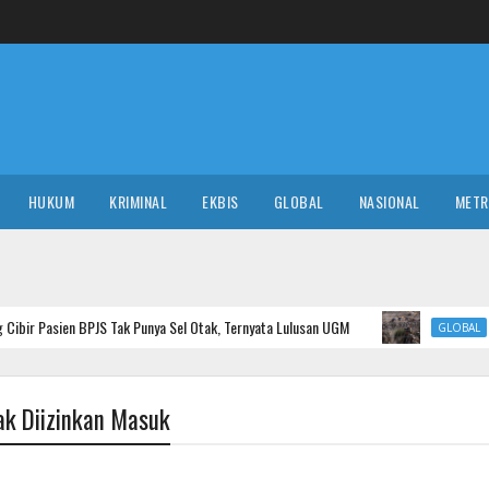
HUKUM
KRIMINAL
EKBIS
GLOBAL
NASIONAL
MET
S Tak Punya Sel Otak, Ternyata Lulusan UGM
Masuk Jebakan H
GLOBAL
ak Diizinkan Masuk