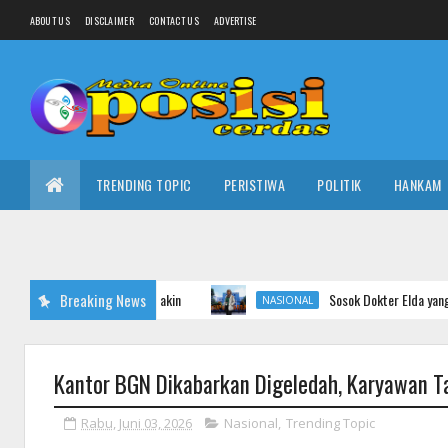
ABOUT US
DISCLAIMER
CONTACT US
ADVERTISE
TRENDING TOPIC
PERISTIWA
POLITIK
HANKAM
Breaking News
Sosok Dokter Elda yang Cibir Pasien BPJ
NASIONAL
Kantor BGN Dikabarkan Digeledah, Karyawan T
Rabu, Juni 03, 2026
Nasional
,
Trending Topic