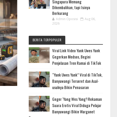
Singapura Memang
Dikembalikan, tapi Isinya
Berkurang
Admin Oposisi
Aug 06,
2026
BERITA TERPOPULER
Viral Link Video Yank Uwes Yank
Gegerkan Medsos, Begini
Penjelasan Tren Ramai di TikTok
“Yank Uwes Yank” Viral di TikTok,
Banyuwangi Terseret dan Asal-
usulnya Bikin Penasaran
Geger ‘Yang Wes Yang’! Rekaman
Suara Erotis Viral Diduga Pelajar
Banyuwangi Bikin Warganet