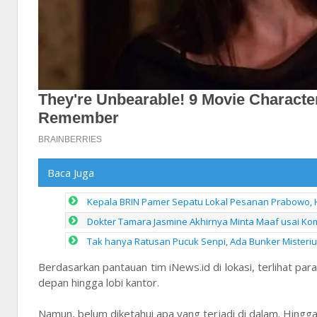
Baca Juga
Kepala BRIN Pamer Sepatu Lokal Pesanan Prabowo, 
Dokter Tamara Jasmine Akhirnya Minta Maaf usai Kom
Tak hanya Ratusan Pucuk Senpi, Ada Bunker Misteriu
Berdasarkan pantauan tim iNews.id di lokasi, terlihat p
depan hingga lobi kantor.
Namun, belum diketahui apa yang terjadi di dalam. Hingga 