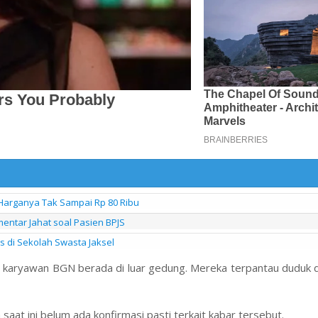
Harganya Tak Sampai Rp 80 Ribu
entar Jahat soal Pasien BPJS
s di Sekolah Swasta Jaksel
ara karyawan BGN berada di luar gedung. Mereka terpantau duduk 
saat ini belum ada konfirmasi pasti terkait kabar tersebut.