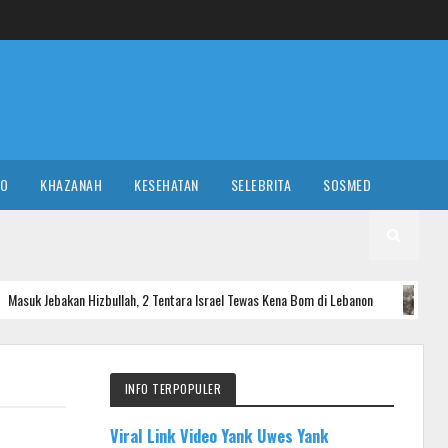
RO
KHAZANAH
KESEHATAN
SELEBRITA
SOSMED
izbullah, 2 Tentara Israel Tewas Kena Bom di Lebanon
Sen
NASIONAL
INFO TERPOPULER
Viral Link Video Yank Uwes Yank