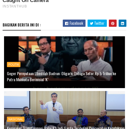
Facebook
Twitter
BAGIKAN BERITA INI DI :
POLITIK
Geger Pernyataan Ubedilah Badrun: Oligarki Diduga Setor Rp 5 Triliun ke
Putra Mahkota Berinisial ‘K’
NASIONAL
Kemnaker Transformasi Balai K3 Jadi Garda Terdepan Pencegahan Kecelakaan