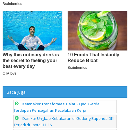
Baca Juga
Kemnaker Transformasi Balai K3 Jadi Garda
Terdepan Pencegahan Kecelakaan Kerja
Damkar Ungkap Kebakaran di Gedung Bapenda DKI
Terjadi di Lantai 11-16