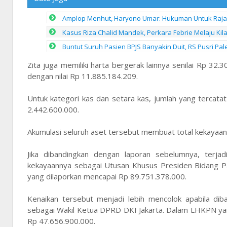
Amplop Menhut, Haryono Umar: Hukuman Untuk Raja J
Kasus Riza Chalid Mandek, Perkara Febrie Melaju Kil
Buntut Suruh Pasien BPJS Banyakin Duit, RS Pusri P
Zita juga memiliki harta bergerak lainnya senilai Rp 32.
dengan nilai Rp 11.885.184.209.
Untuk kategori kas dan setara kas, jumlah yang tercatat 
2.442.600.000.
Akumulasi seluruh aset tersebut membuat total kekayaan
Jika dibandingkan dengan laporan sebelumnya, terja
kekayaannya sebagai Utusan Khusus Presiden Bidang Pa
yang dilaporkan mencapai Rp 89.751.378.000.
Kenaikan tersebut menjadi lebih mencolok apabila dib
sebagai Wakil Ketua DPRD DKI Jakarta. Dalam LHKPN ya
Rp 47.656.900.000.