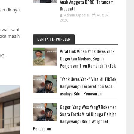
Anak Anggota DPRD, Terancam
Dipecat!
ah dirinya
Admin Oposisi
Aug 07,
2026
awal saat
tika masih
BERITA TERPOPULER
Viral Link Video Yank Uwes Yank
K).
Gegerkan Medsos, Begini
Penjelasan Tren Ramai di TikTok
“Yank Uwes Yank” Viral di TikTok,
Banyuwangi Terseret dan Asal-
usulnya Bikin Penasaran
Geger ‘Yang Wes Yang’! Rekaman
Suara Erotis Viral Diduga Pelajar
Banyuwangi Bikin Warganet
Penasaran