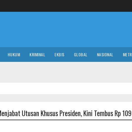
HUKUM
KRIMINAL
EKBIS
GLOBAL
NASIONAL
MET
enjabat Utusan Khusus Presiden, Kini Tembus Rp 109 