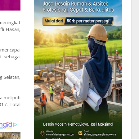
 meningkat
li Hasan,
 mencapai
t sebagai
g Selatan,
a meliputi
17. Total