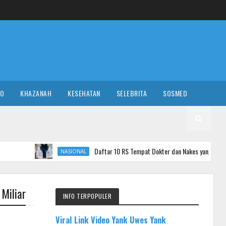
RO
KHAZANAH
KESEHATAN
SELEBRITA
SOSMED
Daftar 10 RS Tempat Dokter dan Nakes yang Komentar Sadis ke Pas
NASIONAL
Miliar
INFO TERPOPULER
Viral Link Video Yank Uwes Yank