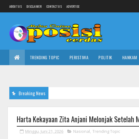
ABOUT US
DISCLAIMER
CONTACT US
ADVERTISE
TRENDING TOPIC
PERISTIWA
POLITIK
HANKAM
Breaking News
Harta Kekayaan Zita Anjani Melonjak Setelah M
Minggu, Juni 21, 2026
Nasional
,
Trending Topic