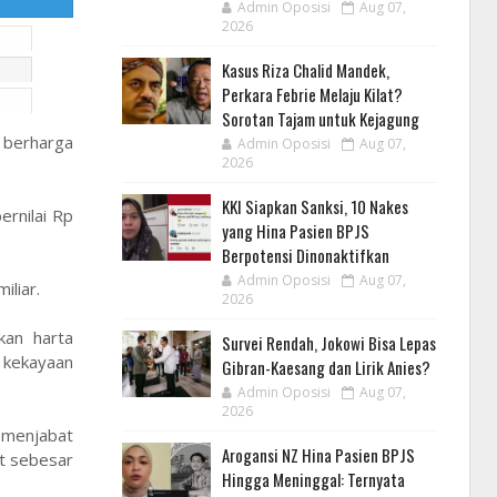
Admin Oposisi
Aug 07,
2026
Kasus Riza Chalid Mandek,
Perkara Febrie Melaju Kilat?
Sorotan Tajam untuk Kejagung
t berharga
Admin Oposisi
Aug 07,
2026
KKI Siapkan Sanksi, 10 Nakes
ernilai Rp
yang Hina Pasien BPJS
Berpotensi Dinonaktifkan
Admin Oposisi
Aug 07,
iliar.
2026
kan harta
Survei Rendah, Jokowi Bisa Lepas
 kekayaan
Gibran-Kaesang dan Lirik Anies?
Admin Oposisi
Aug 07,
2026
 menjabat
Arogansi NZ Hina Pasien BPJS
t sebesar
Hingga Meninggal: Ternyata