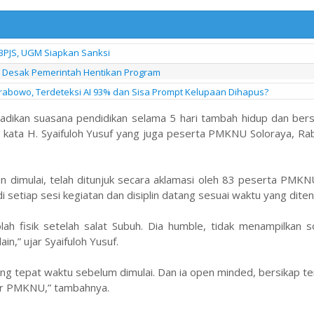
BPJS, UGM Siapkan Sanksi
l Desak Pemerintah Hentikan Program
bowo, Terdeteksi AI 93% dan Sisa Prompt Kelupaan Dihapus?
dikan suasana pendidikan selama 5 hari tambah hidup dan ber
” kata H. Syaifuloh Yusuf yang juga peserta PMKNU Soloraya, Rab
an dimulai, telah ditunjuk secara aklamasi oleh 83 peserta PMK
di setiap sesi kegiatan dan disiplin datang sesuai waktu yang diten
ah fisik setelah salat Subuh. Dia humble, tidak menampilkan s
n,” ujar Syaifuloh Yusuf.
ang tepat waktu sebelum dimulai. Dan ia open minded, bersikap t
er PMKNU,” tambahnya.