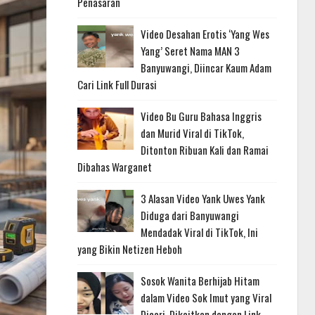
Penasaran
Video Desahan Erotis ‘Yang Wes
Yang’ Seret Nama MAN 3
Banyuwangi, Diincar Kaum Adam
Cari Link Full Durasi
Video Bu Guru Bahasa Inggris
dan Murid Viral di TikTok,
Ditonton Ribuan Kali dan Ramai
Dibahas Warganet
3 Alasan Video Yank Uwes Yank
Diduga dari Banyuwangi
Mendadak Viral di TikTok, Ini
yang Bikin Netizen Heboh
Sosok Wanita Berhijab Hitam
dalam Video Sok Imut yang Viral
Dicari, Dikaitkan dengan Link