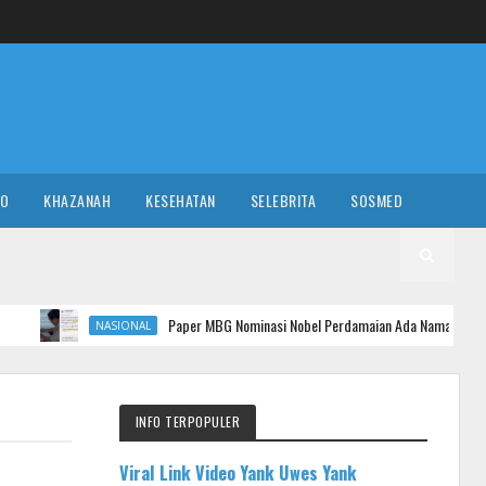
RO
KHAZANAH
KESEHATAN
SELEBRITA
SOSMED
Paper MBG Nominasi Nobel Perdamaian Ada Nama Prabowo, Terdeteksi 
NASIONAL
INFO TERPOPULER
Viral Link Video Yank Uwes Yank