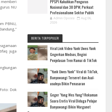
PPSPI Kukuhkan Pengurus
h memberi
Nasional dan 38 DPW, Perkuat
ngurus NU
Profesionalisme Sektor Publik
Admin Oposisi
Aug 06,
2026
mum PBNU,
Bandung,”
BERITA TERPOPULER
keagamaan
Viral Link Video Yank Uwes Yank
ifaq juga
Gegerkan Medsos, Begini
Penjelasan Tren Ramai di TikTok
lingkungan
“Yank Uwes Yank” Viral di TikTok,
Banyuwangi Terseret dan Asal-
usulnya Bikin Penasaran
Foto: Dok
Geger ‘Yang Wes Yang’! Rekaman
Suara Erotis Viral Diduga Pelajar
Banyuwangi Bikin Warganet