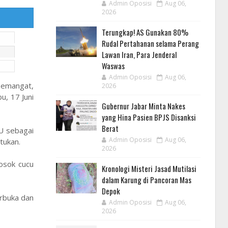
Admin Oposisi
Aug 06,
2026
Terungkap! AS Gunakan 80%
Rudal Pertahanan selama Perang
Lawan Iran, Para Jenderal
Waswas
Admin Oposisi
Aug 06,
semangat,
2026
u, 17 Juni
Gubernur Jabar Minta Nakes
yang Hina Pasien BPJS Disanksi
Berat
NU sebagai
Admin Oposisi
Aug 06,
tukan.
2026
osok cucu
Kronologi Misteri Jasad Mutilasi
dalam Karung di Pancoran Mas
Depok
erbuka dan
Admin Oposisi
Aug 06,
2026