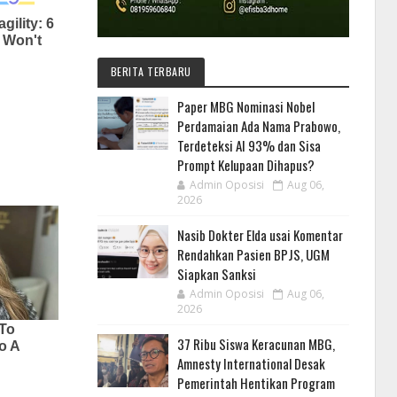
BERITA TERBARU
Paper MBG Nominasi Nobel
Perdamaian Ada Nama Prabowo,
Terdeteksi AI 93% dan Sisa
Prompt Kelupaan Dihapus?
Admin Oposisi
Aug 06,
2026
Nasib Dokter Elda usai Komentar
Rendahkan Pasien BPJS, UGM
Siapkan Sanksi
Admin Oposisi
Aug 06,
2026
37 Ribu Siswa Keracunan MBG,
Amnesty International Desak
Pemerintah Hentikan Program