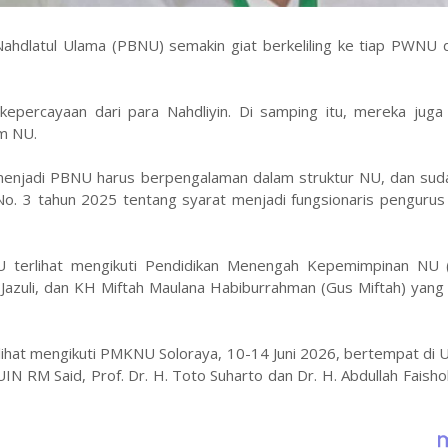
ahdlatul Ulama (PBNU) semakin giat berkeliling ke tiap PWNU
 kepercayaan dari para Nahdliyin. Di samping itu, mereka juga
m NU.
 menjadi PBNU harus berpengalaman dalam struktur NU, dan sud
No. 3 tahun 2025 tentang syarat menjadi fungsionaris pengurus
NU terlihat mengikuti Pendidikan Menengah Kepemimpinan NU
Jazuli, dan KH Miftah Maulana Habiburrahman (Gus Miftah) yang
lihat mengikuti PMKNU Soloraya, 10-14 Juni 2026, bertempat di
UIN RM Said, Prof. Dr. H. Toto Suharto dan Dr. H. Abdullah Faisho