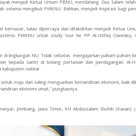
an layak menjadi Ketua Umum PBNU, mendatang. Gus Salam tela
wab selama mengikuti PMKNU. Bahkan, menjadi inspirasi bagi pe
t bernazar, kalau dipercaya dan ditakdirkan menjadi Ketua U
sistensi PMKNU untuk study tour ke PP Al-Ittifaq Ciwedey, 
ohan di lingkungan NU. Tidak sebatas mengajarkan paham-paham 
ian kepada santri di bidang pertanian dan perdagangan. Al-Itt
 kabupaten sekitar.
 untuk maju dan saling menguatkan kemandirian ekonomi, baik di
emandirian ekonomi umat,” pungkasnya.
anyar, Jombang, Jawa Timur, KH Abdussalam Shohib (Kanan). (