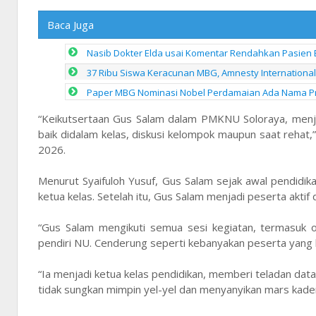
Baca Juga
Nasib Dokter Elda usai Komentar Rendahkan Pasien 
37 Ribu Siswa Keracunan MBG, Amnesty Internationa
Paper MBG Nominasi Nobel Perdamaian Ada Nama Pra
“Keikutsertaan Gus Salam dalam PMKNU Soloraya, menja
baik didalam kelas, diskusi kelompok maupun saat rehat,
2026.
Menurut Syaifuloh Yusuf, Gus Salam sejak awal pendidik
ketua kelas. Setelah itu, Gus Salam menjadi peserta aktif 
“Gus Salam mengikuti semua sesi kegiatan, termasuk ol
pendiri NU. Cenderung seperti kebanyakan peserta yang lai
“Ia menjadi ketua kelas pendidikan, memberi teladan dat
tidak sungkan mimpin yel-yel dan menyanyikan mars kad