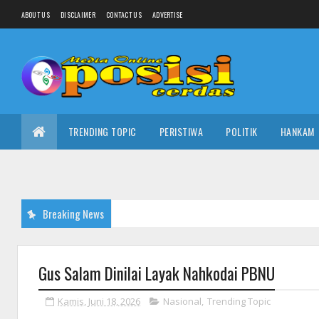
ABOUT US
DISCLAIMER
CONTACT US
ADVERTISE
TRENDING TOPIC
PERISTIWA
POLITIK
HANKAM
Breaking News
Gus Salam Dinilai Layak Nahkodai PBNU
Kamis, Juni 18, 2026
Nasional
,
Trending Topic