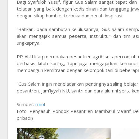
Bagi Syaifuloh Yusuf, figur Gus Salam sangat tepat d
teladan yang baik dengan kedisiplinan dan tanggung ja
dengan sikap humble, terbuka dan penuh inspirasi.
“Bahkan, pada sambutan kelulusannya, Gus Salam sempa
akan mengajak semua peserta, instruktur dan tim as
ungkapnya.
PP Al-Ittifaq merupakan pesantren agribisnis percont
berbasis kitab kuning, tapi juga mengajarkan kemandir
membangun kemitraan dengan kelompok tani di beberapa
“Gus Salam ingin meneladankan pentingnya saling belajar
pesantren, jam’iyyah NU, santri dan para alumni serta k
Sumber:
rmol
Foto: Pengasuh Pondok Pesantren Mamba’ul Ma’arif Den
pribadi)