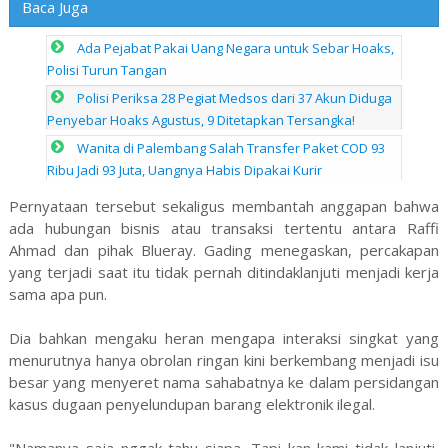
Baca Juga
Ada Pejabat Pakai Uang Negara untuk Sebar Hoaks,
Polisi Turun Tangan
Polisi Periksa 28 Pegiat Medsos dari 37 Akun Diduga
Penyebar Hoaks Agustus, 9 Ditetapkan Tersangka!
Wanita di Palembang Salah Transfer Paket COD 93
Ribu Jadi 93 Juta, Uangnya Habis Dipakai Kurir
Pernyataan tersebut sekaligus membantah anggapan bahwa
ada hubungan bisnis atau transaksi tertentu antara Raffi
Ahmad dan pihak Blueray. Gading menegaskan, percakapan
yang terjadi saat itu tidak pernah ditindaklanjuti menjadi kerja
sama apa pun.
Dia bahkan mengaku heran mengapa interaksi singkat yang
menurutnya hanya obrolan ringan kini berkembang menjadi isu
besar yang menyeret nama sahabatnya ke dalam persidangan
kasus dugaan penyelundupan barang elektronik ilegal.
"Namanya saja nggak tahu siapa. Tapi kan kami tidak lanjuti,