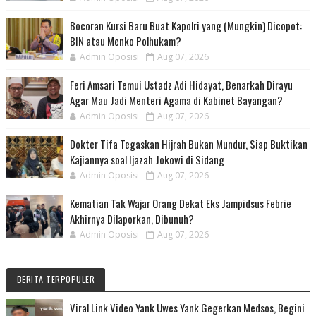
Bocoran Kursi Baru Buat Kapolri yang (Mungkin) Dicopot:
BIN atau Menko Polhukam?
Admin Oposisi
Aug 07, 2026
Feri Amsari Temui Ustadz Adi Hidayat, Benarkah Dirayu
Agar Mau Jadi Menteri Agama di Kabinet Bayangan?
Admin Oposisi
Aug 07, 2026
Dokter Tifa Tegaskan Hijrah Bukan Mundur, Siap Buktikan
Kajiannya soal Ijazah Jokowi di Sidang
Admin Oposisi
Aug 07, 2026
Kematian Tak Wajar Orang Dekat Eks Jampidsus Febrie
Akhirnya Dilaporkan, Dibunuh?
Admin Oposisi
Aug 07, 2026
BERITA TERPOPULER
Viral Link Video Yank Uwes Yank Gegerkan Medsos, Begini