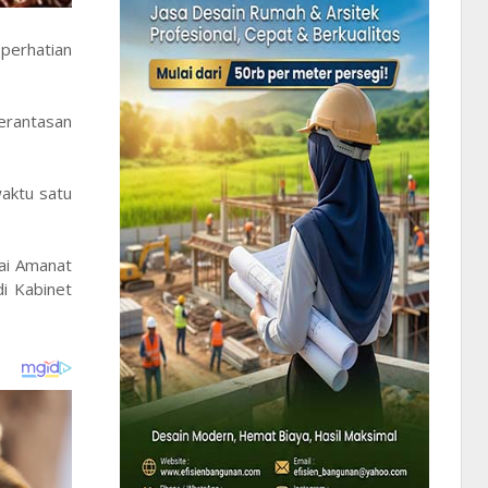
 perhatian
erantasan
waktu satu
ai Amanat
di Kabinet