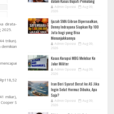
dalam Kasus Bupati Pemalang
Admin Oposisi
Aug 09,
2026
Ijazah SMA Gibran Dipersoalkan,
ka dirata-
Denny Indrayana Siapkan Rp 100
g 2025.
Juta bagi yang Bisa
Menunjukkannya
triliun).
Admin Oposisi
Aug 09,
n demikian
2026
Kasus Korupsi MBG Melebar Ke
 mencapai
Jalur Militer
Admin Oposisi
Aug 09,
2026
(Rp118,52
Iran Beri Syarat Berat ke AS Jika
Ingin Selat Hormuz Dibuka, Apa
Saja?
1 miliar),
Admin Oposisi
Aug 09,
i Cooper S
2026