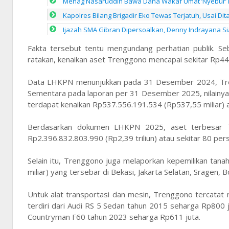
Menag Nasaruddin Bawa Dana Wakaf Umat ‘Nyebur’ 
Kapolres Bilang Brigadir Eko Tewas Terjatuh, Usai Dita
Ijazah SMA Gibran Dipersoalkan, Denny Indrayana S
Fakta tersebut tentu mengundang perhatian publik. Seb
ratakan, kenaikan aset Trenggono mencapai sekitar Rp44,7
Data LHKPN menunjukkan pada 31 Desember 2024, Treng
Sementara pada laporan per 31 Desember 2025, nilainya 
terdapat kenaikan Rp537.556.191.534 (Rp537,55 miliar) 
Berdasarkan dokumen LHKPN 2025, aset terbesar Tr
Rp2.396.832.803.990 (Rp2,39 triliun) atau sekitar 80 pers
Selain itu, Trenggono juga melaporkan kepemilikan tan
miliar) yang tersebar di Bekasi, Jakarta Selatan, Sragen, B
Untuk alat transportasi dan mesin, Trenggono tercatat m
terdiri dari Audi RS 5 Sedan tahun 2015 seharga Rp800 
Countryman F60 tahun 2023 seharga Rp611 juta.