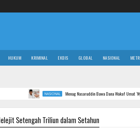
HUKUM
KRIMINAL
EKBIS
GLOBAL
NASIONAL
MET
Menag Nasaruddin Bawa Dana Wakaf Umat ‘Nyebur’ ke Pasar M
NASIONAL
elejit Setengah Triliun dalam Setahun