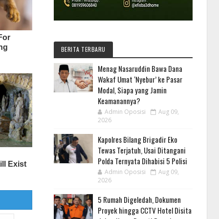
BERITA TERBARU
Menag Nasaruddin Bawa Dana
Wakaf Umat ‘Nyebur’ ke Pasar
Modal, Siapa yang Jamin
Keamanannya?
Admin Oposisi
Aug 09,
2026
Kapolres Bilang Brigadir Eko
Tewas Terjatuh, Usai Ditangani
Polda Ternyata Dihabisi 5 Polisi
Admin Oposisi
Aug 09,
2026
5 Rumah Digeledah, Dokumen
Proyek hingga CCTV Hotel Disita