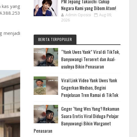
PM Jepang Takaichi: Cukup
a kas yang
Negara Kami yang Dibom Atom!
4.388.253
Admin Oposisi
Aug 09,
2026
ng menjadi
BERITA TERPOPULER
“Yank Uwes Yank” Viral di TikTok,
Banyuwangi Terseret dan Asal-
usulnya Bikin Penasaran
Viral Link Video Yank Uwes Yank
Gegerkan Medsos, Begini
Penjelasan Tren Ramai di TikTok
Geger ‘Yang Wes Yang’! Rekaman
Suara Erotis Viral Diduga Pelajar
Banyuwangi Bikin Warganet
Penasaran