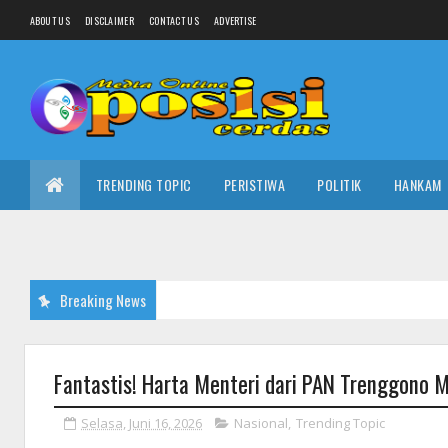
ABOUT US
DISCLAIMER
CONTACT US
ADVERTISE
TRENDING TOPIC
PERISTIWA
POLITIK
HANKAM
Breaking News
Fantastis! Harta Menteri dari PAN Trenggono M
Selasa, Juni 16, 2026
Nasional
,
Trending Topic