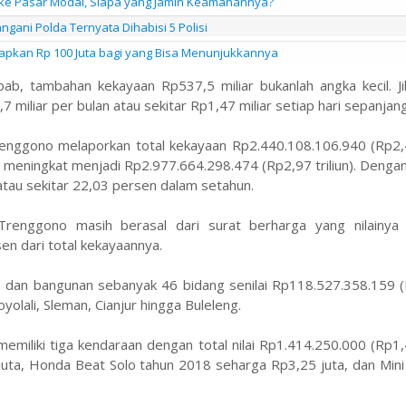
ke Pasar Modal, Siapa yang Jamin Keamanannya?
ngani Polda Ternyata Dihabisi 5 Polisi
iapkan Rp 100 Juta bagi yang Bisa Menunjukkannya
ab, tambahan kekayaan Rp537,5 miliar bukanlah angka kecil. Ji
 miliar per bulan atau sekitar Rp1,47 miliar setiap hari sepanjan
gono melaporkan total kekayaan Rp2.440.108.106.940 (Rp2,44 
meningkat menjadi Rp2.977.664.298.474 (Rp2,97 triliun). Denga
atau sekitar 22,03 persen dalam setahun.
enggono masih berasal dari surat berharga yang nilainya
en dari total kekayaannya.
ah dan bangunan sebanyak 46 bidang senilai Rp118.527.358.159 
oyolali, Sleman, Cianjur hingga Buleleng.
emiliki tiga kendaraan dengan total nilai Rp1.414.250.000 (Rp1,4
juta, Honda Beat Solo tahun 2018 seharga Rp3,25 juta, dan Min