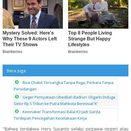
Baca Juga
Riza Chalid: Tersangka Tanpa Raga, Perkara Tanpa
Persidangan
Geger Pernyataan Ubedilah Badrun: Oligarki Diduga
Setor Rp 5 Triliun ke Putra Mahkota Berinisial ‘K’
Kemnaker Transformasi Balai K3 Jadi Garda
Terdepan Pencegahan Kecelakaan Kerja
"Bahwa terdakwa Hery Susanto selaku pegawai negeri atau