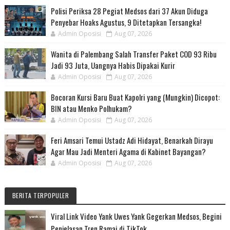
Polisi Periksa 28 Pegiat Medsos dari 37 Akun Diduga
Penyebar Hoaks Agustus, 9 Ditetapkan Tersangka!
Admin Oposisi
Aug 07, 2026
Wanita di Palembang Salah Transfer Paket COD 93 Ribu
Jadi 93 Juta, Uangnya Habis Dipakai Kurir
Admin Oposisi
Aug 07, 2026
Bocoran Kursi Baru Buat Kapolri yang (Mungkin) Dicopot:
BIN atau Menko Polhukam?
Admin Oposisi
Aug 07, 2026
Feri Amsari Temui Ustadz Adi Hidayat, Benarkah Dirayu
Agar Mau Jadi Menteri Agama di Kabinet Bayangan?
Admin Oposisi
Aug 07, 2026
BERITA TERPOPULER
Viral Link Video Yank Uwes Yank Gegerkan Medsos, Begini
Penjelasan Tren Ramai di TikTok