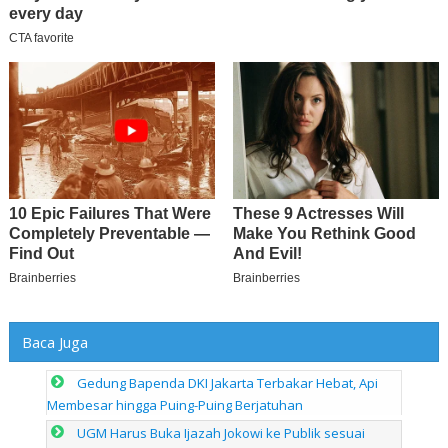
Baca Juga
Gedung Bapenda DKI Jakarta Terbakar Hebat, Api
Membesar hingga Puing-Puing Berjatuhan
UGM Harus Buka Ijazah Jokowi ke Publik sesuai