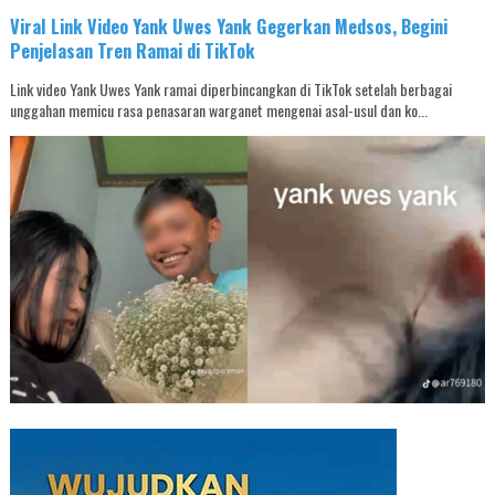
Viral Link Video Yank Uwes Yank Gegerkan Medsos, Begini
Penjelasan Tren Ramai di TikTok
Link video Yank Uwes Yank ramai diperbincangkan di TikTok setelah berbagai
unggahan memicu rasa penasaran warganet mengenai asal-usul dan ko...