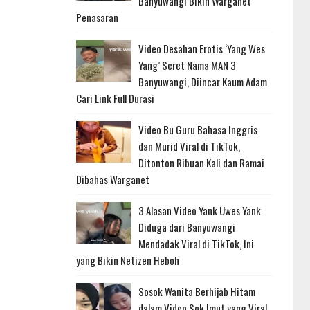
Banyuwangi Bikin Warganet
Penasaran
Video Desahan Erotis ‘Yang Wes
Yang’ Seret Nama MAN 3
Banyuwangi, Diincar Kaum Adam
Cari Link Full Durasi
Video Bu Guru Bahasa Inggris
dan Murid Viral di TikTok,
Ditonton Ribuan Kali dan Ramai
Dibahas Warganet
3 Alasan Video Yank Uwes Yank
Diduga dari Banyuwangi
Mendadak Viral di TikTok, Ini
yang Bikin Netizen Heboh
Sosok Wanita Berhijab Hitam
dalam Video Sok Imut yang Viral