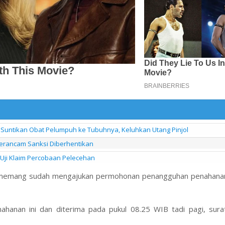
 Suntikan Obat Pelumpuh ke Tubuhnya, Keluhkan Utang Pinjol
 Terancam Sanksi Diberhentikan
 Uji Klaim Percobaan Pelecehan
a memang sudah mengajukan permohonan penangguhan penahanan
anan ini dan diterima pada pukul 08.25 WIB tadi pagi, surat