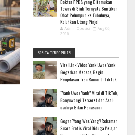
Dokter PPDS yang Ditemukan
Tewas di Siak Ternyata Suntikan
Obat Pelumpuh ke Tubuhnya,
Keluhkan Utang Pinjol
Admin Oposisi
Aug 06,
2026
BERITA TERPOPULER
Viral Link Video Yank Uwes Yank
Gegerkan Medsos, Begini
Penjelasan Tren Ramai di TikTok
“Yank Uwes Yank” Viral di TikTok,
Banyuwangi Terseret dan Asal-
usulnya Bikin Penasaran
Geger ‘Yang Wes Yang’! Rekaman
Suara Erotis Viral Diduga Pelajar