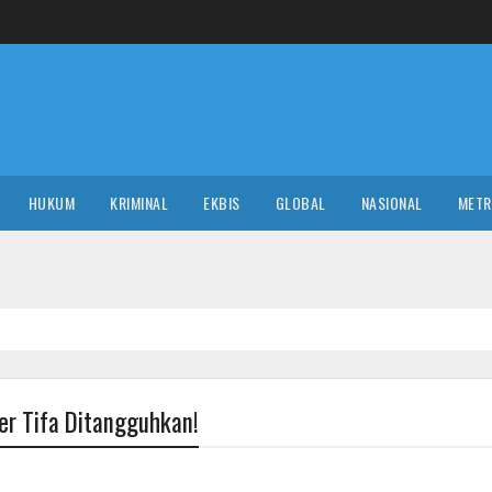
HUKUM
KRIMINAL
EKBIS
GLOBAL
NASIONAL
MET
er Tifa Ditangguhkan!