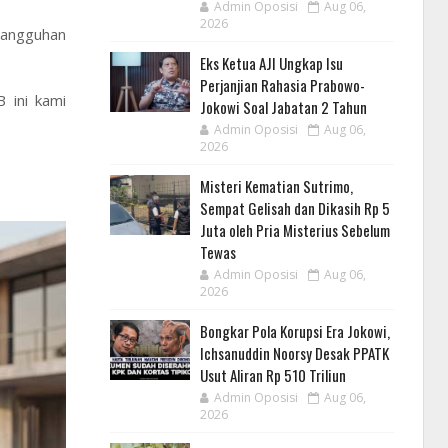
Admin Oposisi
Aug 06,
2026
nangguhan
Eks Ketua AJI Ungkap Isu
Perjanjian Rahasia Prabowo-
 ini kami
Jokowi Soal Jabatan 2 Tahun
Admin Oposisi
Aug 06,
2026
Misteri Kematian Sutrimo,
Sempat Gelisah dan Dikasih Rp 5
Juta oleh Pria Misterius Sebelum
Tewas
Admin Oposisi
Aug 06,
2026
Bongkar Pola Korupsi Era Jokowi,
Ichsanuddin Noorsy Desak PPATK
Usut Aliran Rp 510 Triliun
Admin Oposisi
Aug 06,
2026