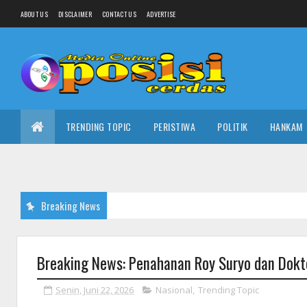
ABOUT US
DISCLAIMER
CONTACT US
ADVERTISE
TRENDING TOPIC
PERISTIWA
POLITIK
HANKAM
Breaking News
Breaking News: Penahanan Roy Suryo dan Dokt
Senin, Juni 22, 2026
Nasional
,
Trending Topic