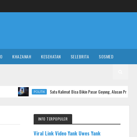
RO
KHAZANAH
KESEHATAN
SELEBRITA
SOSMED
Satu Kalimat Bisa Bikin Pasar Goyang, Alasan Presiden Prabowo Perlu Pid
POLITIK
INFO TERPOPULER
Viral Link Video Yank Uwes Yank