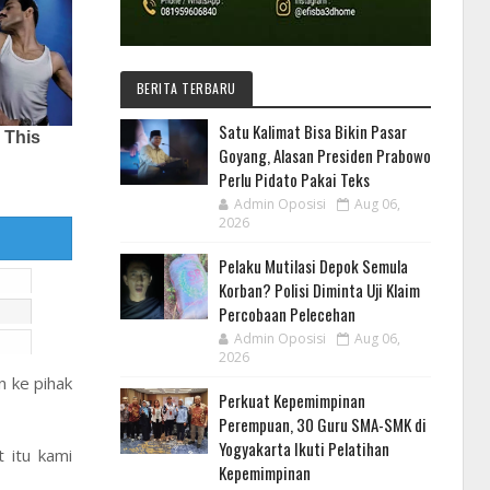
BERITA TERBARU
Satu Kalimat Bisa Bikin Pasar
Goyang, Alasan Presiden Prabowo
Perlu Pidato Pakai Teks
Admin Oposisi
Aug 06,
2026
Pelaku Mutilasi Depok Semula
Korban? Polisi Diminta Uji Klaim
Percobaan Pelecehan
Admin Oposisi
Aug 06,
2026
 ke pihak
Perkuat Kepemimpinan
Perempuan, 30 Guru SMA-SMK di
Yogyakarta Ikuti Pelatihan
 itu kami
Kepemimpinan