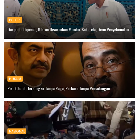
POLITIK
Daripada Dipecat, Gibran Disarankan Mundur Sukarela, Demi Penyelamatan...
HUKUM
Riza Chalid: Tersangka Tanpa Raga, Perkara Tanpa Persidangan
NASIONAL