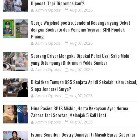
Dipecat, Tapi 'Dipromosikan'?
Admin Oposisi
Aug 07, 2026
Soerjo Wirjohadipoetro, Jenderal Keuangan yang Dekat
dengan Soeharto dan Pembina Yayasan SIHI Pondok
Pinang
Admin Oposisi
Aug 07, 2026
Seorang Driver Mengaku Dipukul Polisi Usai Salip Mobil
yang Ditumpangi Dirkrimum Polda Sumbar
Admin Oposisi
Aug 07, 2026
Dikaitkan Temuan 995 Senjata Api di Sekolah Islam Jaksel,
Siapa Jenderal Suryo?
Admin Oposisi
Aug 07, 2026
Hina Pasien BPJS Miskin, Harta Kekayaan Ayah Norma
Zahara Jadi Sorotan, Melonjak 5 Kali Lipat
Admin Oposisi
Aug 07, 2026
Istana Benarkan Destry Damayanti Masuk Bursa Gubernur