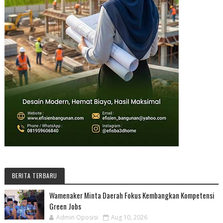
BERITA TERBARU
Wamenaker Minta Daerah Fokus Kembangkan Kompetensi
Green Jobs
Admin Oposisi
Aug 10, 2026