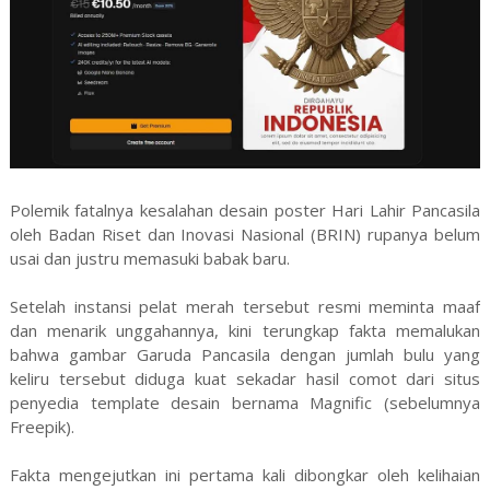
Polemik fatalnya kesalahan desain poster Hari Lahir Pancasila
oleh Badan Riset dan Inovasi Nasional (BRIN) rupanya belum
usai dan justru memasuki babak baru.
Setelah instansi pelat merah tersebut resmi meminta maaf
dan menarik unggahannya, kini terungkap fakta memalukan
bahwa gambar Garuda Pancasila dengan jumlah bulu yang
keliru tersebut diduga kuat sekadar hasil comot dari situs
penyedia template desain bernama Magnific (sebelumnya
Freepik).
Fakta mengejutkan ini pertama kali dibongkar oleh kelihaian