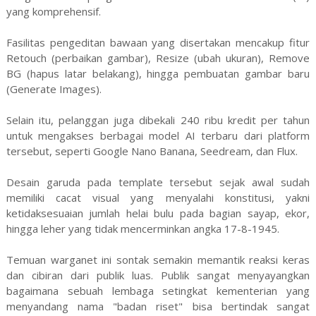
yang komprehensif.
Fasilitas pengeditan bawaan yang disertakan mencakup fitur
Retouch (perbaikan gambar), Resize (ubah ukuran), Remove
BG (hapus latar belakang), hingga pembuatan gambar baru
(Generate Images).
Selain itu, pelanggan juga dibekali 240 ribu kredit per tahun
untuk mengakses berbagai model AI terbaru dari platform
tersebut, seperti Google Nano Banana, Seedream, dan Flux.
Desain garuda pada template tersebut sejak awal sudah
memiliki cacat visual yang menyalahi konstitusi, yakni
ketidaksesuaian jumlah helai bulu pada bagian sayap, ekor,
hingga leher yang tidak mencerminkan angka 17-8-1945.
Temuan warganet ini sontak semakin memantik reaksi keras
dan cibiran dari publik luas. Publik sangat menyayangkan
bagaimana sebuah lembaga setingkat kementerian yang
menyandang nama "badan riset" bisa bertindak sangat