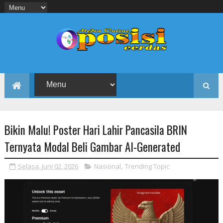
Bikin Malu! Poster Hari Lahir Pancasila BRIN
Ternyata Modal Beli Gambar AI-Generated
Selasa, Juni 02, 2026
Nasional
,
Trending Topic