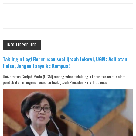
INFO TERPOPULER
Tak Ingin Lagi Berurusan soal Ijazah Jokowi, UGM: Asli atau
Palsu, Jangan Tanya ke Kampus!
Universitas Gadjah Mada (UGM) menegaskan tidak ingin terus terseret dalam
perdebatan mengenai keaslian fisik ijazah Presiden ke-7 Indonesia ...