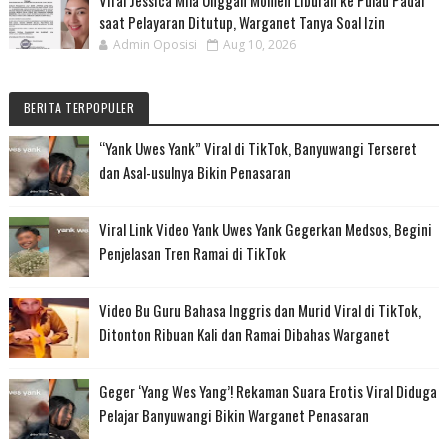
Viral Jessica Mila Unggah Momen Liburan ke Pulau Padar
saat Pelayaran Ditutup, Warganet Tanya Soal Izin
Admin Oposisi
Aug 10, 2026
BERITA TERPOPULER
“Yank Uwes Yank” Viral di TikTok, Banyuwangi Terseret
dan Asal-usulnya Bikin Penasaran
Viral Link Video Yank Uwes Yank Gegerkan Medsos, Begini
Penjelasan Tren Ramai di TikTok
Video Bu Guru Bahasa Inggris dan Murid Viral di TikTok,
Ditonton Ribuan Kali dan Ramai Dibahas Warganet
Geger ‘Yang Wes Yang’! Rekaman Suara Erotis Viral Diduga
Pelajar Banyuwangi Bikin Warganet Penasaran