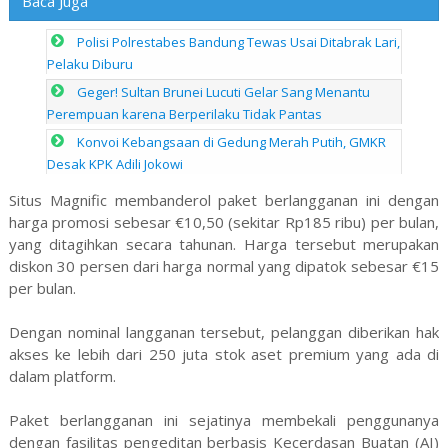
Baca Juga
Polisi Polrestabes Bandung Tewas Usai Ditabrak Lari,
Pelaku Diburu
Geger! Sultan Brunei Lucuti Gelar Sang Menantu
Perempuan karena Berperilaku Tidak Pantas
Konvoi Kebangsaan di Gedung Merah Putih, GMKR
Desak KPK Adili Jokowi
Situs Magnific membanderol paket berlangganan ini dengan
harga promosi sebesar €10,50 (sekitar Rp185 ribu) per bulan,
yang ditagihkan secara tahunan. Harga tersebut merupakan
diskon 30 persen dari harga normal yang dipatok sebesar €15
per bulan.
Dengan nominal langganan tersebut, pelanggan diberikan hak
akses ke lebih dari 250 juta stok aset premium yang ada di
dalam platform.
Paket berlangganan ini sejatinya membekali penggunanya
dengan fasilitas pengeditan berbasis Kecerdasan Buatan (AI)