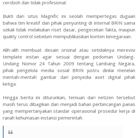
ceroboh dan tidak profesional.
Bukti dari situs Magnific ini seolah mempertegas dugaan
bahwa tim kreatif dan pihak penyunting di internal BRIN sama
sekali tidak melakukan riset dasar, pengecekan fakta, maupun
quality control sebelum mempublikasikan konten kenegaraan.
Alih-alih membuat desain orisinal atau setidaknya merevisi
template instan agar sesuai dengan pedoman Undang-
Undang Nomor 24 Tahun 2009 tentang Lambang Negara,
pihak pengelola media sosial BRIN justru dinilai menelan
mentah-mentah gambar dari penyedia aset digital pihak
ketiga.
Hingga berita ini diturunkan, temuan dari netizen tersebut
masih terus dibagikan dan menjadi bahan perbincangan panas
yang mempertanyakan standar operasional prosedur kerja di
ranah kehumasan instansi pemerintah.