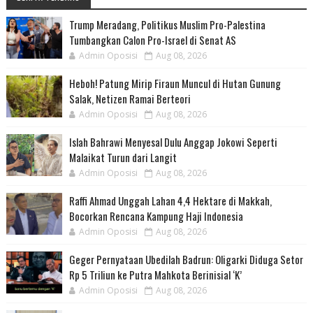
Trump Meradang, Politikus Muslim Pro-Palestina
Tumbangkan Calon Pro-Israel di Senat AS
Admin Oposisi
Aug 08, 2026
Heboh! Patung Mirip Firaun Muncul di Hutan Gunung
Salak, Netizen Ramai Berteori
Admin Oposisi
Aug 08, 2026
Islah Bahrawi Menyesal Dulu Anggap Jokowi Seperti
Malaikat Turun dari Langit
Admin Oposisi
Aug 08, 2026
Raffi Ahmad Unggah Lahan 4,4 Hektare di Makkah,
Bocorkan Rencana Kampung Haji Indonesia
Admin Oposisi
Aug 08, 2026
Geger Pernyataan Ubedilah Badrun: Oligarki Diduga Setor
Rp 5 Triliun ke Putra Mahkota Berinisial ‘K’
Admin Oposisi
Aug 08, 2026