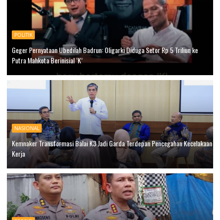
POLITIK
Geger Pernyataan Ubedilah Badrun: Oligarki Diduga Setor Rp 5 Triliun ke
Putra Mahkota Berinisial ‘K’
NASIONAL
Kemnaker Transformasi Balai K3 Jadi Garda Terdepan Pencegahan Kecelakaan
Kerja