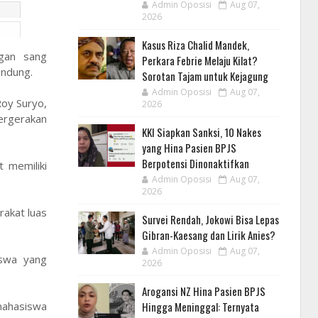
Admin Oposisi
Aug 07,
2026
Kasus Riza Chalid Mandek,
ngan sang
Perkara Febrie Melaju Kilat?
andung.
Sorotan Tajam untuk Kejagung
Admin Oposisi
Aug 07,
Roy Suryo,
2026
ergerakan
KKI Siapkan Sanksi, 10 Nakes
yang Hina Pasien BPJS
Berpotensi Dinonaktifkan
 memiliki
Admin Oposisi
Aug 07,
2026
akat luas
Survei Rendah, Jokowi Bisa Lepas
Gibran-Kaesang dan Lirik Anies?
Admin Oposisi
Aug 07,
iswa yang
2026
Arogansi NZ Hina Pasien BPJS
Hingga Meninggal: Ternyata
mahasiswa