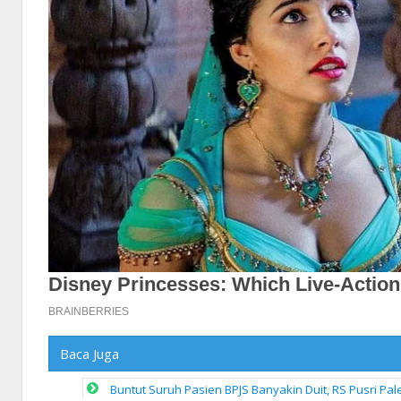
Baca Juga
Buntut Suruh Pasien BPJS Banyakin Duit, RS Pusri P