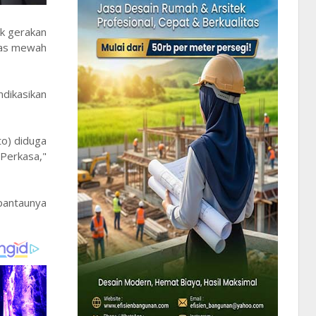
ik gerakan
tas mewah
dikasikan
to) diduga
 Perkasa,"
pantaunya