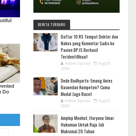
BERITA TERBARU
Daftar 10 RS Tempat Dokter dan
Nakes yang Komentar Sadis ke
Pasien BPJS Berhasil
Teridentifikasi!
Admin Oposisi
Aug 07,
2026
Dede Budhyarto: Emang Anies
Baswedan Kompeten? Cuma
Modal Jago Bacot
Admin Oposisi
Aug 07,
2026
Amplop Menhut, Haryono Umar:
Hukuman Untuk Raja Juli
Maksimal 20 Tahun