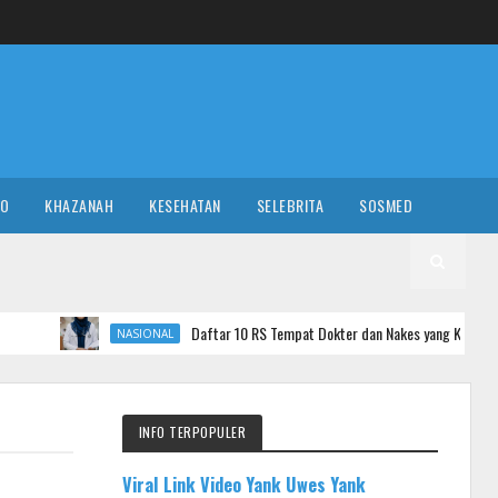
RO
KHAZANAH
KESEHATAN
SELEBRITA
SOSMED
Daftar 10 RS Tempat Dokter dan Nakes yang Komentar Sadis ke Pasien B
NASIONAL
INFO TERPOPULER
Viral Link Video Yank Uwes Yank