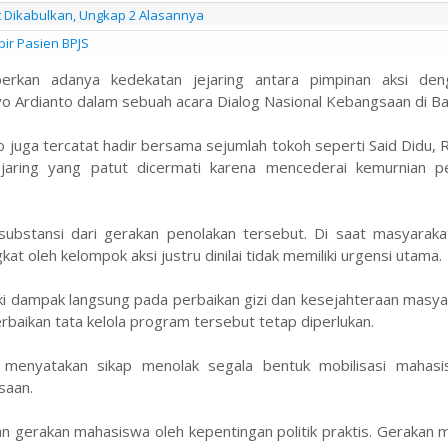
it Dikabulkan, Ungkap 2 Alasannya
bir Pasien BPJS
erkan adanya kedekatan jejaring antara pimpinan aksi de
iyo Ardianto dalam sebuah acara Dialog Nasional Kebangsaan di B
 juga tercatat hadir bersama sejumlah tokoh seperti Said Didu, 
ejaring yang patut dicermati karena mencederai kemurnian p
bstansi dari gerakan penolakan tersebut. Di saat masyarakat
 oleh kelompok aksi justru dinilai tidak memiliki urgensi utama.
 dampak langsung pada perbaikan gizi dan kesejahteraan masyar
rbaikan tata kelola program tersebut tetap diperlukan.
menyatakan sikap menolak segala bentuk mobilisasi mahas
saan.
 gerakan mahasiswa oleh kepentingan politik praktis. Gerakan 