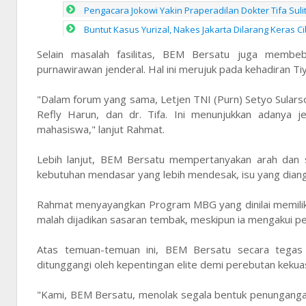
Pengacara Jokowi Yakin Praperadilan Dokter Tifa Sul
Buntut Kasus Yurizal, Nakes Jakarta Dilarang Keras Ci
Selain masalah fasilitas, BEM Bersatu juga membeb
purnawirawan jenderal. Hal ini merujuk pada kehadiran T
"Dalam forum yang sama, Letjen TNI (Purn) Setyo Sularso
Refly Harun, dan dr. Tifa. Ini menunjukkan adanya j
mahasiswa," lanjut Rahmat.
Lebih lanjut, BEM Bersatu mempertanyakan arah dan su
kebutuhan mendasar yang lebih mendesak, isu yang diangkat
Rahmat menyayangkan Program MBG yang dinilai memiliki
malah dijadikan sasaran tembak, meskipun ia mengakui pe
Atas temuan-temuan ini, BEM Bersatu secara tegas 
ditunggangi oleh kepentingan elite demi perebutan kekua
"Kami, BEM Bersatu, menolak segala bentuk penungangan