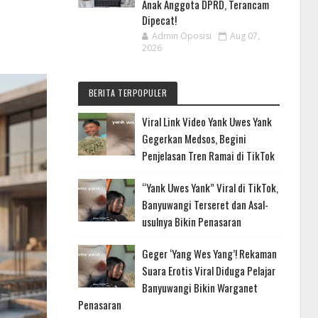
Anak Anggota DPRD, Terancam
Dipecat!
Admin Oposisi
Aug 07,
2026
BERITA TERPOPULER
Viral Link Video Yank Uwes Yank
Gegerkan Medsos, Begini
Penjelasan Tren Ramai di TikTok
“Yank Uwes Yank” Viral di TikTok,
Banyuwangi Terseret dan Asal-
usulnya Bikin Penasaran
Geger ‘Yang Wes Yang’! Rekaman
Suara Erotis Viral Diduga Pelajar
Banyuwangi Bikin Warganet
Penasaran