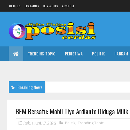
ABOUT US
DISCLAIMER
CONTACT US
ADVERTISE
TRENDING TOPIC
PERISTIWA
POLITIK
HANKAM
Breaking News
BEM Bersatu: Mobil Tiyo Ardianto Diduga Mili
Rabu, Juni 17, 2026
Politik
,
Trending Topic