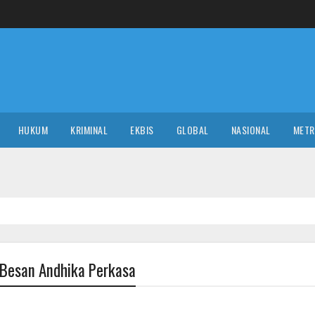
HUKUM
KRIMINAL
EKBIS
GLOBAL
NASIONAL
MET
k Besan Andhika Perkasa