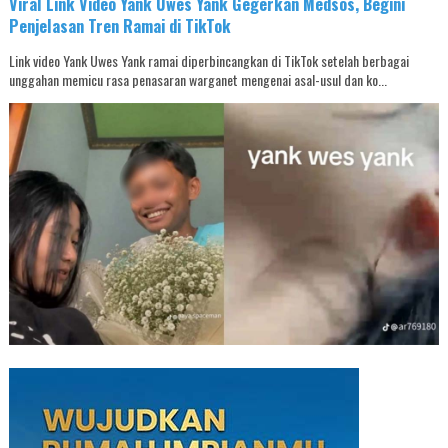
Viral Link Video Yank Uwes Yank Gegerkan Medsos, Begini
Penjelasan Tren Ramai di TikTok
Link video Yank Uwes Yank ramai diperbincangkan di TikTok setelah berbagai
unggahan memicu rasa penasaran warganet mengenai asal-usul dan ko...