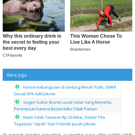
Baca Juga
Konvoi Kebangsaan di Gedung Merah Putih, GMKR
Desak KPK Adili Jokowi
Geger! Sultan Brunei Lucuti Gelar Sang Menantu
Perempuan karena Berperilaku Tidak Pantas
Klaim Tolak Tawaran Rp 50 Miliar, Dokter Tifa
Tegaskan “Hijrah” Dari Polemik Ijazah Jokowi
Di tengah kondisi tersebut, ia menilai para elite politik lebih