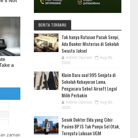
BERITA TERBARU
Tak hanya Ratusan Pucuk Senpi,
Ada Bunker Misterius di Sekolah
Swasta Jaksel
Admin Oposisi
Aug 06,
2026
Klaim Baru soal 995 Senjata di
Sekolah Kebayoran Lama,
Pengacara Sebut Airsoft Legal
Milik Perbakin
Admin Oposisi
Aug 06,
2026
Sosok Dokter Elda yang Cibir
Pasien BPJS Tak Punya Sel Otak,
Ternyata Lulusan UGM
ngan zaman