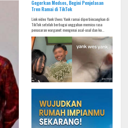
Gegerkan Medsos, Begini Penjelasan
Tren Ramai di TikTok
Link video Yank Uwes Yank ramai diperbincangkan di
TikTok setelah berbagai unggahan memicu rasa
penasaran warganet mengenai asal-usul dan ko...