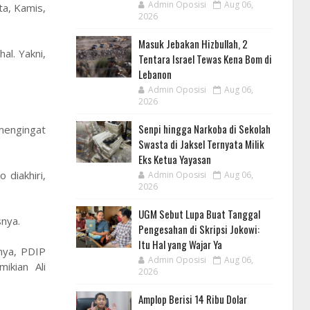
Admin Oposisi
Aug 06,
ta, Kamis,
2026
Masuk Jebakan Hizbullah, 2
al. Yakni,
Tentara Israel Tewas Kena Bom di
Lebanon
Admin Oposisi
Aug 06,
2026
Senpi hingga Narkoba di Sekolah
mengingat
Swasta di Jaksel Ternyata Milik
Eks Ketua Yayasan
 diakhiri,
Admin Oposisi
Aug 06,
2026
UGM Sebut Lupa Buat Tanggal
snya.
Pengesahan di Skripsi Jokowi:
Itu Hal yang Wajar Ya
nya, PDIP
Admin Oposisi
Aug 06,
ikian Ali
2026
Amplop Berisi 14 Ribu Dolar