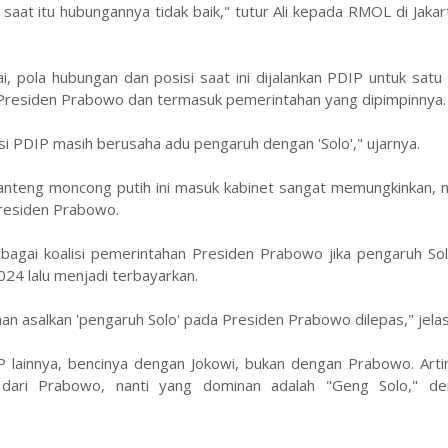
at itu hubungannya tidak baik," tutur Ali kepada RMOL di Jakar
ai, pola hubungan dan posisi saat ini dijalankan PDIP untuk satu h
 Presiden Prabowo dan termasuk pemerintahan yang dipimpinnya.
i PDIP masih berusaha adu pengaruh dengan 'Solo'," ujarnya.
banteng moncong putih ini masuk kabinet sangat memungkinkan, 
Presiden Prabowo.
agai koalisi pemerintahan Presiden Prabowo jika pengaruh Solo
024 lalu menjadi terbayarkan.
n asalkan 'pengaruh Solo' pada Presiden Prabowo dilepas," jela
P lainnya, bencinya dengan Jokowi, bukan dengan Prabowo. Arti
 dari Prabowo, nanti yang dominan adalah "Geng Solo," dem