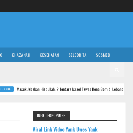
RO
KHAZANAH
KESEHATAN
SELEBRITA
SOSMED
Jebakan Hizbullah, 2 Tentara Israel Tewas Kena Bom di Lebanon
NASIO
INFO TERPOPULER
Viral Link Video Yank Uwes Yank