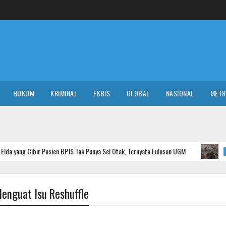
HUKUM
KRIMINAL
EKBIS
GLOBAL
NASIONAL
MET
asien BPJS Tak Punya Sel Otak, Ternyata Lulusan UGM
Masuk 
GLOBAL
Menguat Isu Reshuffle