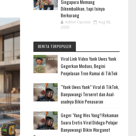
Singapura Memang
Dikembalikan, tapi Isinya
Berkurang
Admin Oposisi
Aug 06,
2026
BERITA TERPOPULER
Viral Link Video Yank Uwes Yank
Gegerkan Medsos, Begini
Penjelasan Tren Ramai di TikTok
“Yank Uwes Yank” Viral di TikTok,
Banyuwangi Terseret dan Asal-
usulnya Bikin Penasaran
Geger ‘Yang Wes Yang’! Rekaman
Suara Erotis Viral Diduga Pelajar
Banyuwangi Bikin Warganet