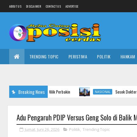
ABOUT US
DISCLAIMER
CONTACT US
ADVERTISE
TRENDING TOPIC
PERISTIWA
POLITIK
HANKAM
Breaking News
Sosok Dokter Elda yang Cibir P
NASIONAL
Adu Pengaruh PDIP Versus Geng Solo di Balik 
Jumat, Juni 26, 2026
Politik
,
Trending Topic