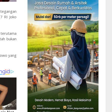
etegangan
7 RI Joko
, terutama
ntah bukan
abowo yang