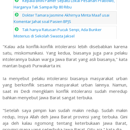
Kepala BRIN Pamer Sepatu Lokal Pesanan Prabowo,
Harganya Tak Sampai Rp 80 Ribu
Dokter Tamara Jasmine Akhirnya Minta Maaf usai
Komentar Jahat soal Pasien BPJS
Tak hanya Ratusan Pucuk Senpi, Ada Bunker
Misterius di Sekolah Swasta Jaksel
"Kalau ada konflik-konflik intoleransi lebih disebabkan karena
satu, miskomunikasi. Yang kedua, biasanya juga para pelaku
intolerannya bukan warga Jawa Barat yang asli biasanya," kata
mantan bupati Purwakarta ini.
Ia menyebut pelaku intoleransi biasanya masyarakat urban
yang berkonflik sesama masyarakat urban lainnya. Namun,
saat ini Dedi mengklaim konflik intoleransi sudah meredup
bahkan menyebut Jawa Barat sangat terbuka.
"Setelah saya pimpin kan sudah makin redup. Sudah makin
redup, Insya Allah deh Jawa Barat provinsi yang terbuka. Gini
aja deh kalau ngomong tentang keterbukaan Jawa Barat,
provinsi mana yang seterbuka Jawa Barat. Gitu aja," kata dia.