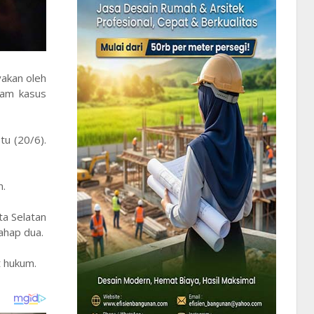
yakan oleh
lam kasus
tu (20/6).
n.
a Selatan
ahap dua.
t hukum.