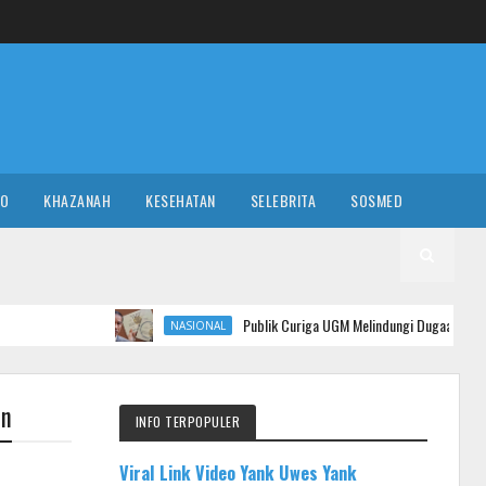
RO
KHAZANAH
KESEHATAN
SELEBRITA
SOSMED
Publik Curiga UGM Melindungi Dugaan Ijazah Palsu Jokowi
NASIONAL
in
INFO TERPOPULER
Viral Link Video Yank Uwes Yank