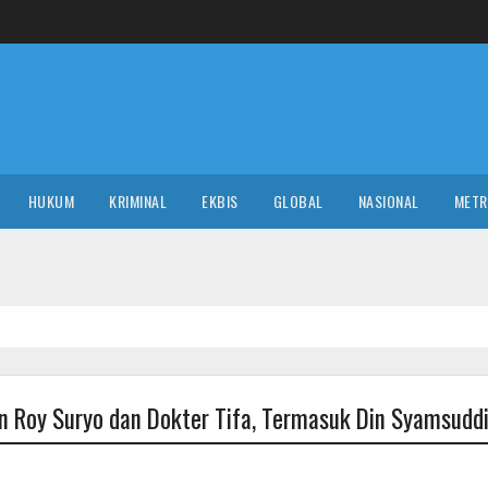
HUKUM
KRIMINAL
EKBIS
GLOBAL
NASIONAL
MET
n Roy Suryo dan Dokter Tifa, Termasuk Din Syamsudd