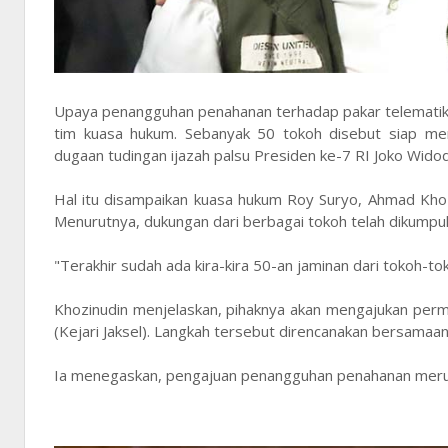
Upaya penangguhan penahanan terhadap pakar telematika
tim kuasa hukum. Sebanyak 50 tokoh disebut siap m
dugaan tudingan ijazah palsu Presiden ke-7 RI Joko Widod
Hal itu disampaikan kuasa hukum Roy Suryo, Ahmad Khozin
Menurutnya, dukungan dari berbagai tokoh telah dikumpu
"Terakhir sudah ada kira-kira 50-an jaminan dari tokoh-
Khozinudin menjelaskan, pihaknya akan mengajukan per
(Kejari Jaksel). Langkah tersebut direncanakan bersama
Ia menegaskan, pengajuan penangguhan penahanan merupa