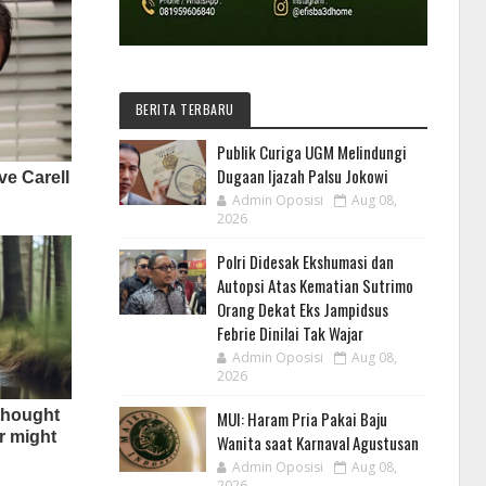
BERITA TERBARU
Publik Curiga UGM Melindungi
Dugaan Ijazah Palsu Jokowi
Admin Oposisi
Aug 08,
2026
Polri Didesak Ekshumasi dan
Autopsi Atas Kematian Sutrimo
Orang Dekat Eks Jampidsus
Febrie Dinilai Tak Wajar
Admin Oposisi
Aug 08,
2026
MUI: Haram Pria Pakai Baju
Wanita saat Karnaval Agustusan
Admin Oposisi
Aug 08,
2026