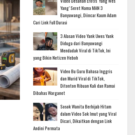
Video Desahan Erotis ‘Yang Wes
Yang’ Seret Nama MAN 3
Banyuwangi, Diincar Kaum Adam
Cari Link Full Durasi
3 Alasan Video Yank Uwes Yank
Diduga dari Banyuwangi
Mendadak Viral di TikTok, Ini
yang Bikin Netizen Heboh
Video Bu Guru Bahasa Inggris
dan Murid Viral di TikTok,
Ditonton Ribuan Kali dan Ramai
Dibahas Warganet
Sosok Wanita Berhijab Hitam
dalam Video Sok Imut yang Viral
Dicari, Dikaitkan dengan Link
Andini Permata