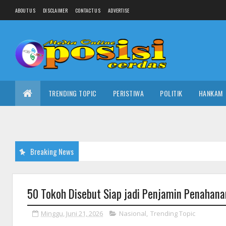
ABOUT US
DISCLAIMER
CONTACT US
ADVERTISE
TRENDING TOPIC
PERISTIWA
POLITIK
HANKAM
Breaking News
50 Tokoh Disebut Siap jadi Penjamin Penahana
Minggu, Juni 21, 2026
Nasional
,
Trending Topic