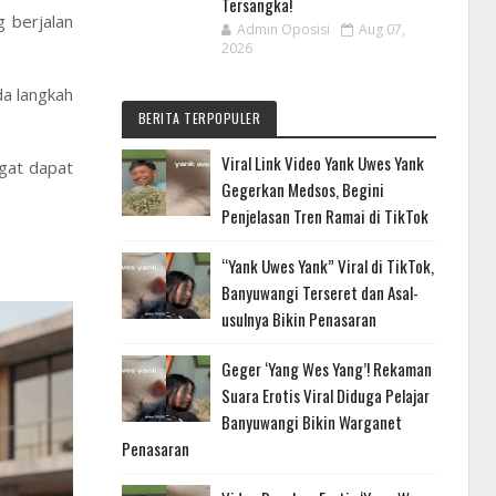
Tersangka!
 berjalan
Admin Oposisi
Aug 07,
2026
a langkah
BERITA TERPOPULER
Viral Link Video Yank Uwes Yank
gat dapat
Gegerkan Medsos, Begini
Penjelasan Tren Ramai di TikTok
“Yank Uwes Yank” Viral di TikTok,
Banyuwangi Terseret dan Asal-
usulnya Bikin Penasaran
Geger ‘Yang Wes Yang’! Rekaman
Suara Erotis Viral Diduga Pelajar
Banyuwangi Bikin Warganet
Penasaran