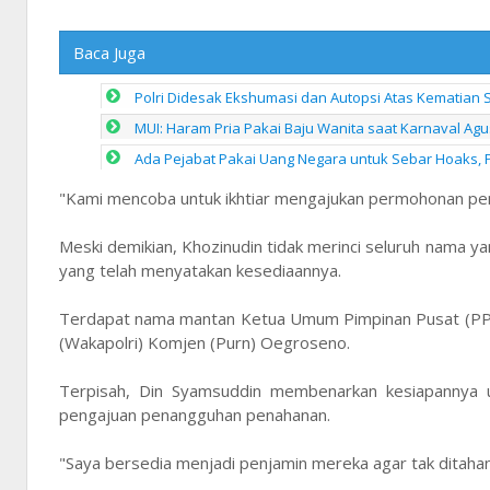
Baca Juga
Polri Didesak Ekshumasi dan Autopsi Atas Kematian S
MUI: Haram Pria Pakai Baju Wanita saat Karnaval Ag
Ada Pejabat Pakai Uang Negara untuk Sebar Hoaks, P
"Kami mencoba untuk ikhtiar mengajukan permohonan pe
Meski demikian, Khozinudin tidak merinci seluruh nama
yang telah menyatakan kesediaannya.
Terdapat nama mantan Ketua Umum Pimpinan Pusat (PP) 
(Wakapolri) Komjen (Purn) Oegroseno.
Terpisah, Din Syamsuddin membenarkan kesiapannya 
pengajuan penangguhan penahanan.
"Saya bersedia menjadi penjamin mereka agar tak ditahan,