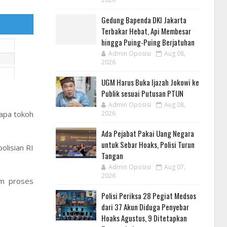
Gedung Bapenda DKI Jakarta
Terbakar Hebat, Api Membesar
hingga Puing-Puing Berjatuhan
Admin Oposisi
Aug 08,
2026
UGM Harus Buka Ijazah Jokowi ke
Publik sesuai Putusan PTUN
Admin Oposisi
Aug 08,
rapa tokoh
2026
Ada Pejabat Pakai Uang Negara
untuk Sebar Hoaks, Polisi Turun
lisian RI
Tangan
Admin Oposisi
Aug 07,
2026
am proses
Polisi Periksa 28 Pegiat Medsos
dari 37 Akun Diduga Penyebar
Hoaks Agustus, 9 Ditetapkan