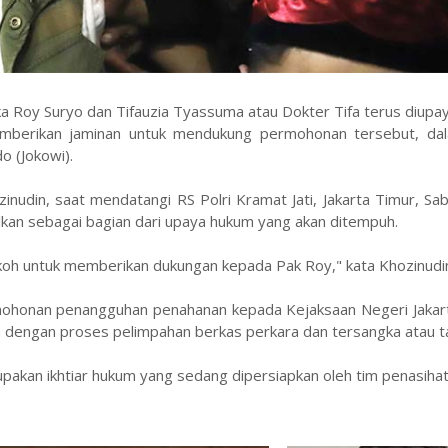
 Roy Suryo dan Tifauzia Tyassuma atau Dokter Tifa terus diupa
emberikan jaminan untuk mendukung permohonan tersebut, da
o (Jokowi).
udin, saat mendatangi RS Polri Kramat Jati, Jakarta Timur, Sab
lkan sebagai bagian dari upaya hukum yang akan ditempuh.
tokoh untuk memberikan dukungan kepada Pak Roy," kata Khozinudi
mohonan penangguhan penahanan kepada Kejaksaan Negeri Jakart
an dengan proses pelimpahan berkas perkara dan tersangka atau t
kan ikhtiar hukum yang sedang dipersiapkan oleh tim penasiha