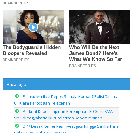
Baca Juga
Pelaku Mutilasi Depok Semula Korban? Polisi Diminta
Uji Klaim Percobaan Pelecehan
Perkuat Kepemimpinan Perempuan, 30 Guru SMA-
SMK di Yogyakarta Ikuti Pelatihan Kepemimpinan
DPR Desak Kemenkes Investigasi hingga Sanksi Para
Nakes yang Bully Pasien BPJS