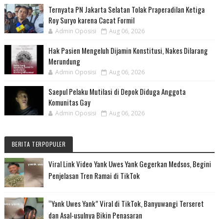
Ternyata PN Jakarta Selatan Tolak Praperadilan Ketiga
Roy Suryo karena Cacat Formil
Admin Oposisi
Aug 06, 2026
Hak Pasien Mengeluh Dijamin Konstitusi, Nakes Dilarang
Merundung
Admin Oposisi
Aug 06, 2026
Saepul Pelaku Mutilasi di Depok Diduga Anggota
Komunitas Gay
Admin Oposisi
Aug 06, 2026
BERITA TERPOPULER
Viral Link Video Yank Uwes Yank Gegerkan Medsos, Begini
Penjelasan Tren Ramai di TikTok
“Yank Uwes Yank” Viral di TikTok, Banyuwangi Terseret
dan Asal-usulnya Bikin Penasaran