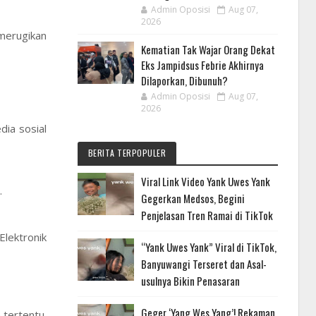
Admin Oposisi
Aug 07,
2026
 merugikan
Kematian Tak Wajar Orang Dekat
Eks Jampidsus Febrie Akhirnya
Dilaporkan, Dibunuh?
Admin Oposisi
Aug 07,
2026
dia sosial
BERITA TERPOPULER
Viral Link Video Yank Uwes Yank
.
Gegerkan Medsos, Begini
Penjelasan Tren Ramai di TikTok
lektronik
“Yank Uwes Yank” Viral di TikTok,
Banyuwangi Terseret dan Asal-
usulnya Bikin Penasaran
Geger ‘Yang Wes Yang’! Rekaman
 tertentu.