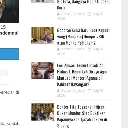
93 Juta, Uangnya Habis Dipakai
Kurir
Admin Oposisi
Aug 07,
2026
Bocoran Kursi Baru Buat Kapolri
yang (Mungkin) Dicopot: BIN
atau Menko Polhukam?
Admin Oposisi
Aug 07,
2026
Feri Amsari Temui Ustadz Adi
Hidayat, Benarkah Dirayu Agar
Mau Jadi Menteri Agama di
Kabinet Bayangan?
Admin Oposisi
Aug 07,
beredar di
2026
Dokter Tifa Tegaskan Hijrah
Bukan Mundur, Siap Buktikan
Kajiannya soal Ijazah Jokowi di
a sosial.
Sidang