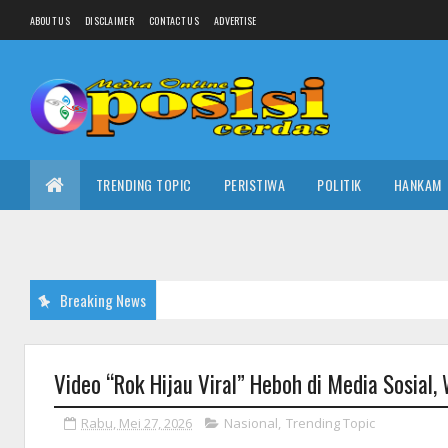
ABOUT US
DISCLAIMER
CONTACT US
ADVERTISE
TRENDING TOPIC
PERISTIWA
POLITIK
HANKAM
Breaking News
Video “Rok Hijau Viral” Heboh di Media Sosial
Rabu, Mei 27, 2026
Nasional
,
Trending Topic