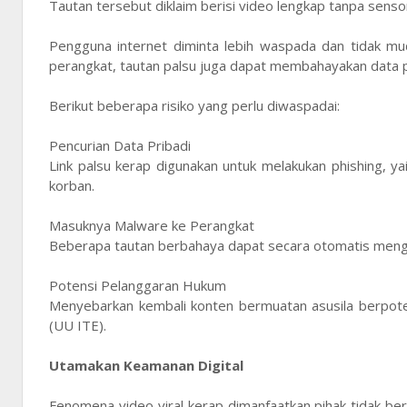
Tautan tersebut diklaim berisi video lengkap tanpa senso
Pengguna internet diminta lebih waspada dan tidak muda
perangkat, tautan palsu juga dapat membahayakan data 
Berikut beberapa risiko yang perlu diwaspadai:
Pencurian Data Pribadi
Link palsu kerap digunakan untuk melakukan phishing, ya
korban.
Masuknya Malware ke Perangkat
Beberapa tautan berbahaya dapat secara otomatis meng
Potensi Pelanggaran Hukum
Menyebarkan kembali konten bermuatan asusila berpote
(UU ITE).
Utamakan Keamanan Digital
Fenomena video viral kerap dimanfaatkan pihak tidak be