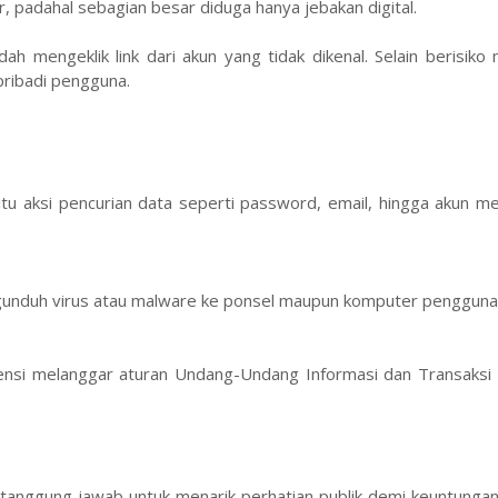
r, padahal sebagian besar diduga hanya jebakan digital.
h mengeklik link dari akun yang tidak dikenal. Selain berisiko
pribadi pengguna.
itu aksi pencurian data seperti password, email, hingga akun me
unduh virus atau malware ke ponsel maupun komputer pengguna
nsi melanggar aturan Undang-Undang Informasi dan Transaksi E
rtanggung jawab untuk menarik perhatian publik demi keuntungan