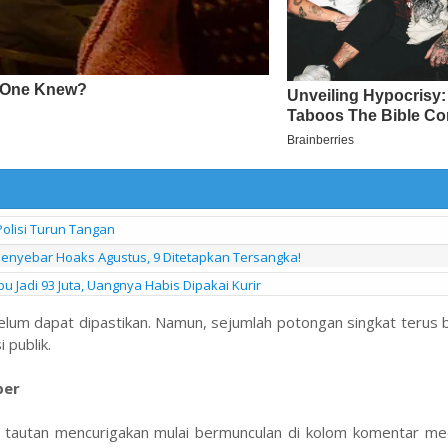
olisi Turun Tangan
 Penyebar Hoaks Agustus, 9 Ditetapkan Tersangka!
 Jadi 93 Juta, Uangnya Habis Dipakai Kurir
u belum dapat dipastikan. Namun, sejumlah potongan singkat terus 
 publik.
ber
 tautan mencurigakan mulai bermunculan di kolom komentar medi