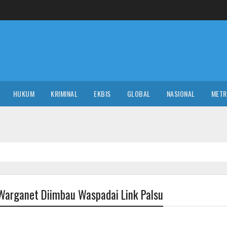
HUKUM
KRIMINAL
EKBIS
GLOBAL
NASIONAL
MET
NASIO
, Warganet Diimbau Waspadai Link Palsu