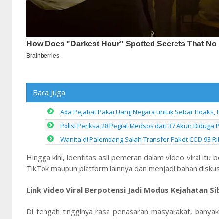
Baca Juga
Ada Pejabat Pakai Uang Negara untuk Sebar Hoaks, P
Polisi Periksa 28 Pegiat Medsos dari 37 Akun Diduga
Wanita di Palembang Salah Transfer Paket COD 93 Ribu
Hingga kini, identitas asli pemeran dalam video viral it
TikTok maupun platform lainnya dan menjadi bahan diskusi
Link Video Viral Berpotensi Jadi Modus Kejahatan Si
Di tengah tingginya rasa penasaran masyarakat, banyak