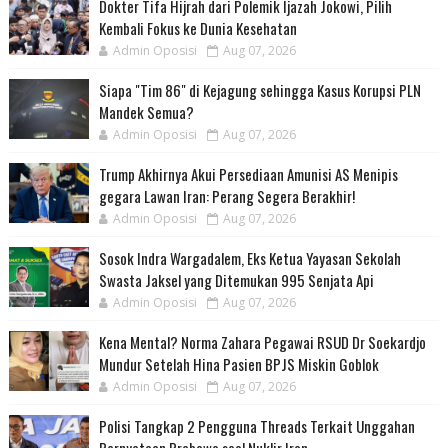
Dokter Tifa Hijrah dari Polemik Ijazah Jokowi, Pilih
Kembali Fokus ke Dunia Kesehatan
Admin Oposisi
Aug 07, 2026
Siapa "Tim 86" di Kejagung sehingga Kasus Korupsi PLN
Mandek Semua?
Admin Oposisi
Aug 07, 2026
Trump Akhirnya Akui Persediaan Amunisi AS Menipis
gegara Lawan Iran: Perang Segera Berakhir!
Admin Oposisi
Aug 07, 2026
Sosok Indra Wargadalem, Eks Ketua Yayasan Sekolah
Swasta Jaksel yang Ditemukan 995 Senjata Api
Admin Oposisi
Aug 07, 2026
Kena Mental? Norma Zahara Pegawai RSUD Dr Soekardjo
Mundur Setelah Hina Pasien BPJS Miskin Goblok
Admin Oposisi
Aug 07, 2026
Polisi Tangkap 2 Pengguna Threads Terkait Unggahan
Pernyataan Prabowo soal Nuklir Iran