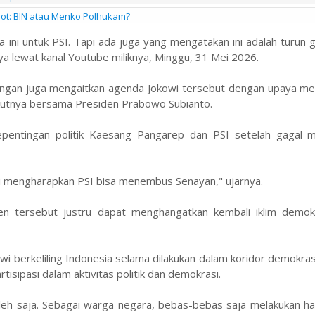
pot: BIN atau Menko Polhukam?
wa ini untuk PSI. Tapi ada juga yang mengatakan ini adalah turun
ya lewat kanal Youtube miliknya, Minggu, 31 Mei 2026.
alangan juga mengaitkan agenda Jokowi tersebut dengan upaya m
rikutnya bersama Presiden Prabowo Subianto.
kepentingan politik Kaesang Pangarep dan PSI setelah gagal
 ini mengharapkan PSI bisa menembus Senayan," ujarnya.
den tersebut justru dapat menghangatkan kembali iklim demok
i berkeliling Indonesia selama dilakukan dalam koridor demokras
isipasi dalam aktivitas politik dan demokrasi.
oleh saja. Sebagai warga negara, bebas-bebas saja melakukan ha