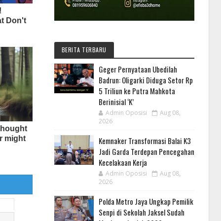
BERITA TERBARU
Geger Pernyataan Ubedilah
Badrun: Oligarki Diduga Setor Rp
5 Triliun ke Putra Mahkota
Berinisial ‘K’
Admin Oposisi
Aug 08,
2026
Kemnaker Transformasi Balai K3
Jadi Garda Terdepan Pencegahan
Kecelakaan Kerja
Admin Oposisi
Aug 08,
2026
Polda Metro Jaya Ungkap Pemilik
Senpi di Sekolah Jaksel Sudah