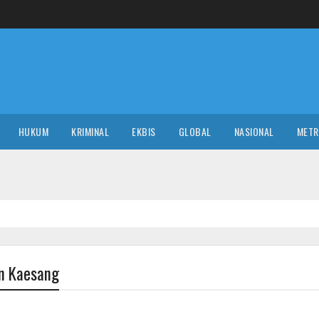
HUKUM
KRIMINAL
EKBIS
GLOBAL
NASIONAL
MET
an Kaesang