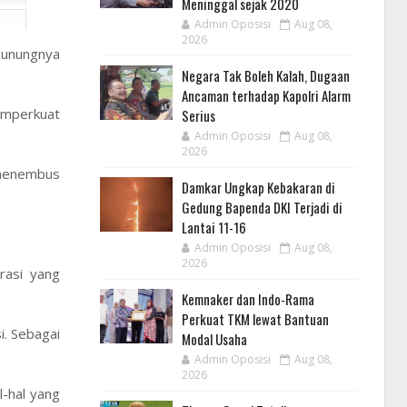
Meninggal sejak 2020
Admin Oposisi
Aug 08,
2026
 gunungnya
Negara Tak Boleh Kalah, Dugaan
Ancaman terhadap Kapolri Alarm
emperkuat
Serius
Admin Oposisi
Aug 08,
2026
 menembus
Damkar Ungkap Kebakaran di
Gedung Bapenda DKI Terjadi di
Lantai 11-16
Admin Oposisi
Aug 08,
2026
rasi yang
Kemnaker dan Indo-Rama
Perkuat TKM lewat Bantuan
i. Sebagai
Modal Usaha
Admin Oposisi
Aug 08,
2026
l-hal yang