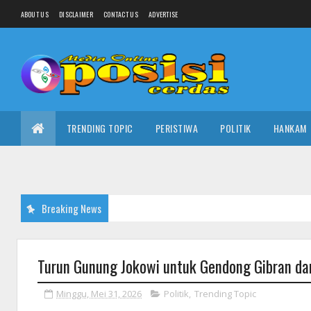
ABOUT US
DISCLAIMER
CONTACT US
ADVERTISE
TRENDING TOPIC
PERISTIWA
POLITIK
HANKAM
Breaking News
Turun Gunung Jokowi untuk Gendong Gibran d
Minggu, Mei 31, 2026
Politik
,
Trending Topic