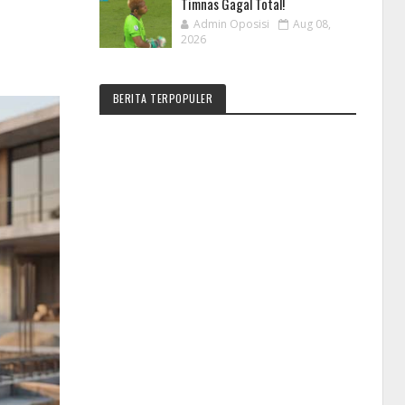
Timnas Gagal Total!
Admin Oposisi
Aug 08,
2026
BERITA TERPOPULER