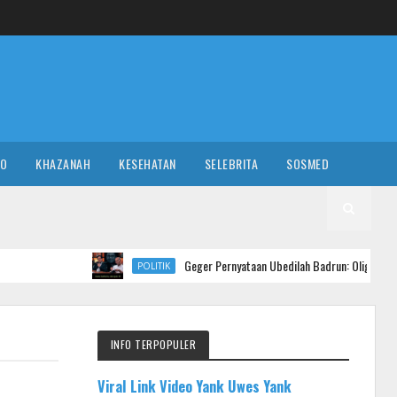
RO
KHAZANAH
KESEHATAN
SELEBRITA
SOSMED
Geger Pernyataan Ubedilah Badrun: Oligarki Diduga Setor Rp 5 Tr
POLITIK
INFO TERPOPULER
Viral Link Video Yank Uwes Yank