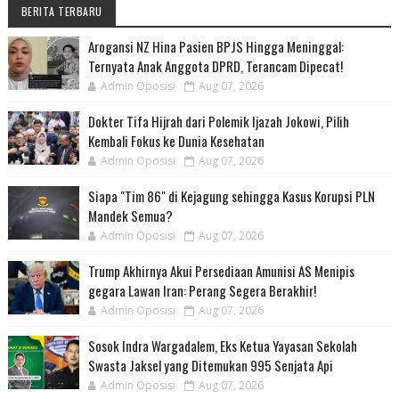
BERITA TERBARU
Arogansi NZ Hina Pasien BPJS Hingga Meninggal:
Ternyata Anak Anggota DPRD, Terancam Dipecat!
Admin Oposisi
Aug 07, 2026
Dokter Tifa Hijrah dari Polemik Ijazah Jokowi, Pilih
Kembali Fokus ke Dunia Kesehatan
Admin Oposisi
Aug 07, 2026
Siapa "Tim 86" di Kejagung sehingga Kasus Korupsi PLN
Mandek Semua?
Admin Oposisi
Aug 07, 2026
Trump Akhirnya Akui Persediaan Amunisi AS Menipis
gegara Lawan Iran: Perang Segera Berakhir!
Admin Oposisi
Aug 07, 2026
Sosok Indra Wargadalem, Eks Ketua Yayasan Sekolah
Swasta Jaksel yang Ditemukan 995 Senjata Api
Admin Oposisi
Aug 07, 2026