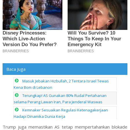
Baca Juga
Masuk Jebakan Hizbullah, 2 Tentara Israel Tewas
Kena Bom di Lebanon
Terungkap! AS Gunakan 80% Rudal Pertahanan
selama Perang Lawan Iran, Para Jenderal Waswas
Kemnaker Sesuaikan Regulasi Ketenagakerjaan
Hadapi Dinamika Dunia Kerja
Trump juga memastikan AS tetap mempertahankan blokade