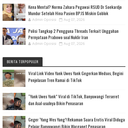
Kena Mental? Norma Zahara Pegawai RSUD Dr Soekardjo
Mundur Setelah Hina Pasien BPJS Miskin Goblok
Admin Oposisi
Aug 07, 2026
Polisi Tangkap 2 Pengguna Threads Terkait Unggahan
Pernyataan Prabowo soal Nuklir Iran
Admin Oposisi
Aug 07, 2026
BERITA TERPOPULER
Viral Link Video Yank Uwes Yank Gegerkan Medsos, Begini
Penjelasan Tren Ramai di TikTok
“Yank Uwes Yank” Viral di TikTok, Banyuwangi Terseret
dan Asal-usulnya Bikin Penasaran
Geger ‘Yang Wes Yang’! Rekaman Suara Erotis Viral Diduga
Pelajar Banyuwangi Bikin Warganet Penasaran