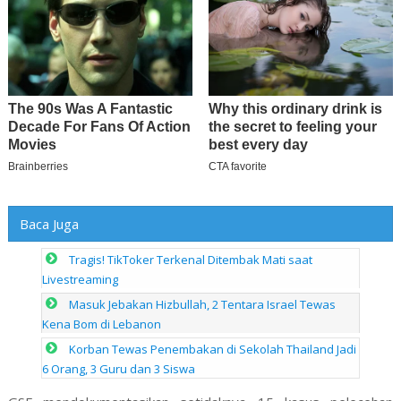
Baca Juga
Tragis! TikToker Terkenal Ditembak Mati saat
Livestreaming
Masuk Jebakan Hizbullah, 2 Tentara Israel Tewas
Kena Bom di Lebanon
Korban Tewas Penembakan di Sekolah Thailand Jadi
6 Orang, 3 Guru dan 3 Siswa