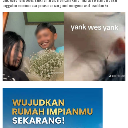
unggahan memicu rasa penasaran warganet mengenai asal-usul dan ko...