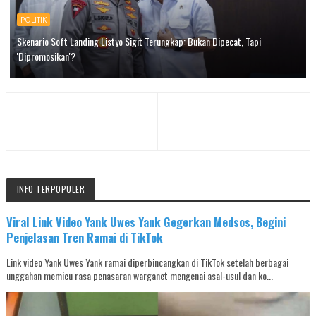
POLITIK
Skenario Soft Landing Listyo Sigit Terungkap: Bukan Dipecat, Tapi
'Dipromosikan'?
INFO TERPOPULER
Viral Link Video Yank Uwes Yank Gegerkan Medsos, Begini
Penjelasan Tren Ramai di TikTok
Link video Yank Uwes Yank ramai diperbincangkan di TikTok setelah berbagai
unggahan memicu rasa penasaran warganet mengenai asal-usul dan ko...