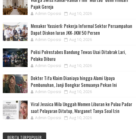
Pajak Gereja
Admin Oposisi
Aug 10, 2026
Menaker Yassierli: Pekerja Informal Sektor Persampahan
Dapat Diskon Iuran JKK-JKM 50 Persen
Admin Oposisi
Aug 10, 2026
Polisi Polrestabes Bandung Tewas Usai Ditabrak Lari,
Pelaku Diburu
Admin Oposisi
Aug 10, 2026
Dokter Tifa Klaim Dianiaya hingga Alami Upaya
Pembunuhan, Janji Bongkar Semuanya Pekan Ini
Admin Oposisi
Aug 10, 2026
Viral Jessica Mila Unggah Momen Liburan ke Pulau Padar
saat Pelayaran Ditutup, Warganet Tanya Soal Izin
Admin Oposisi
Aug 10, 2026
BERITA TERPOPULER