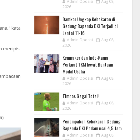
Admin Oposisi
Aug 08,
2026
Damkar Ungkap Kebakaran di
Gedung Bapenda DKI Terjadi di
ana," kata
Lantai 11-16
Admin Oposisi
Aug 08,
2026
 menipis.
Kemnaker dan Indo-Rama
Perkuat TKM lewat Bantuan
Modal Usaha
 pembacaan
Admin Oposisi
Aug 08,
2026
Timnas Gagal Total!
Admin Oposisi
Aug 08,
2026
a)
Penampakan Kebakaran Gedung
Bapenda DKI Padam usai 4,5 Jam
Admin Oposisi
Aug 08,