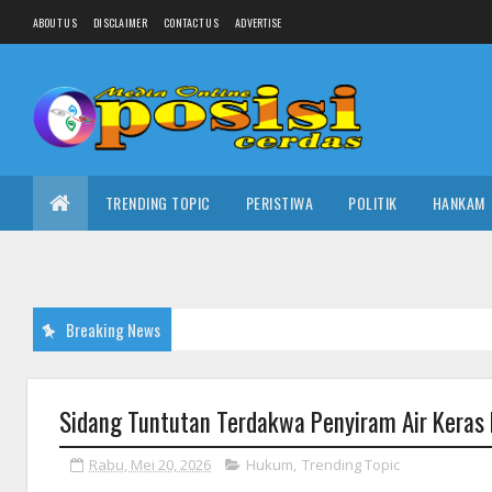
ABOUT US
DISCLAIMER
CONTACT US
ADVERTISE
TRENDING TOPIC
PERISTIWA
POLITIK
HANKAM
Breaking News
Sidang Tuntutan Terdakwa Penyiram Air Keras 
Rabu, Mei 20, 2026
Hukum
,
Trending Topic