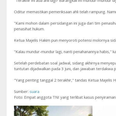
"Terakhir ini ada ahli lagi? Barangkali ini mundur-mundur l
Oditur memastikan pemeriksaan ahli telah rampung. Nam
"Kami mohon dalam persidangan ini juga dari tim penasih
penasihat hukum.
Ketua Majelis Hakim pun menyoroti potensi molornya si
"Kalau mundur-mundur lagi, nanti penahanannya habis," ka
Setelah perdebatan soal jadwal, sidang akhirnya menyepa
tuntutan dijadwalkan pada 3 Juni, dan jawaban terdakwa pa
"Yang penting tanggal 2 terakhir," tandas Ketua Majelis 
Sumber:
suara
Foto: Empat anggota TNI yang terlibat kasus penyiraman 