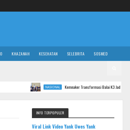
RO
KHAZANAH
KESEHATAN
SELEBRITA
SOSMED
Kemnaker Transformasi Balai K3 Jadi Garda Terdepan Pencega
NASIONAL
INFO TERPOPULER
Viral Link Video Yank Uwes Yank