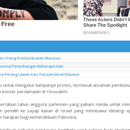
an Orang Disebut Buatan Manusia
asional Penerbangan Beberapa Hari
a Perang Lawan Iran, Para Jenderal Waswas
ab untuk mengatur kampanye protes, termasuk ancaman pembunu
 konser perdamaian di Yerusalem.
a bertahun-tahun anggota parlemen yang paham media untuk me
ran pemilih ke sayap kanan di Israel yang membawa ideologi 
an harapan bagi kemerdekaan Palestina.
engakuan sebagai pengacara pembela yang sukses bagi ekstrem