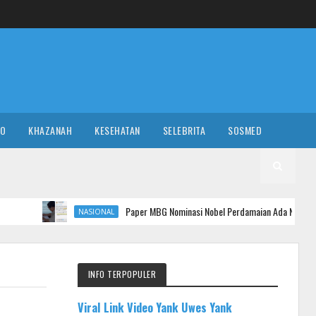
RO
KHAZANAH
KESEHATAN
SELEBRITA
SOSMED
Paper MBG Nominasi Nobel Perdamaian Ada Nama Prabowo, Terdetek
NASIONAL
INFO TERPOPULER
Viral Link Video Yank Uwes Yank