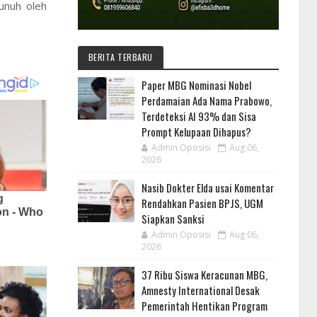
unuh oleh
BERITA TERBARU
Paper MBG Nominasi Nobel
Perdamaian Ada Nama Prabowo,
Terdeteksi AI 93% dan Sisa
Prompt Kelupaan Dihapus?
Admin Oposisi
Aug 06,
2026
Nasib Dokter Elda usai Komentar
Rendahkan Pasien BPJS, UGM
Siapkan Sanksi
Admin Oposisi
Aug 06,
2026
37 Ribu Siswa Keracunan MBG,
Amnesty International Desak
Pemerintah Hentikan Program