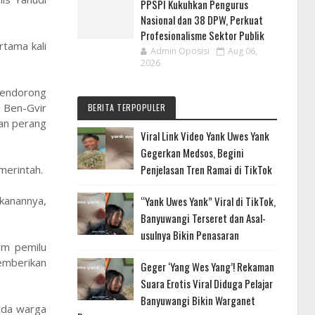
PPSPI Kukuhkan Pengurus
Nasional dan 38 DPW, Perkuat
Profesionalisme Sektor Publik
rtama kali
Admin Oposisi
Aug 06,
2026
mendorong
 Ben-Gvir
BERITA TERPOPULER
an perang
Viral Link Video Yank Uwes Yank
Gegerkan Medsos, Begini
Penjelasan Tren Ramai di TikTok
merintah.
“Yank Uwes Yank” Viral di TikTok,
kanannya,
Banyuwangi Terseret dan Asal-
usulnya Bikin Penasaran
um pemilu
emberikan
Geger ‘Yang Wes Yang’! Rekaman
Suara Erotis Viral Diduga Pelajar
Banyuwangi Bikin Warganet
ada warga