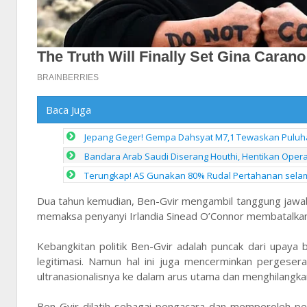
Baca Juga
Jepang Geger! Gempa Dahsyat M7,1 Tewaskan Puluh
Bandara Arab Saudi Diserang Houthi, Hentikan Oper
Terungkap! AS Gunakan 80% Rudal Pertahanan selam
Dua tahun kemudian, Ben-Gvir mengambil tanggung jaw
memaksa penyanyi Irlandia Sinead O’Connor membatalkan
Kebangkitan politik Ben-Gvir adalah puncak dari upay
legitimasi. Namun hal ini juga mencerminkan pergese
ultranasionalisnya ke dalam arus utama dan menghilangk
Ben-Gvir dilatih sebagai pengacara dan memperoleh p