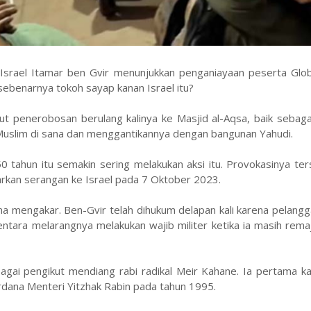
srael Itamar ben Gvir menunjukkan penganiayaan peserta Glo
a sebenarnya tokoh sayap kanan Israel itu?
t penerobosan berulang kalinya ke Masjid al-Aqsa, baik sebagai
Muslim di sana dan menggantikannya dengan bangunan Yahudi.
50 tahun itu semakin sering melakukan aksi itu. Provokasinya ter
arkan serangan ke Israel pada 7 Oktober 2023.
ma mengakar. Ben-Gvir telah dihukum delapan kali karena pelang
tara melarangnya melakukan wajib militer ketika ia masih rema
ai pengikut mendiang rabi radikal Meir Kahane. Ia pertama kal
rdana Menteri Yitzhak Rabin pada tahun 1995.