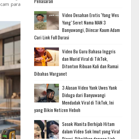
Penasaran
ecam para
Video Desahan Erotis ‘Yang Wes
Yang’ Seret Nama MAN 3
Banyuwangi, Diincar Kaum Adam
Cari Link Full Durasi
Video Bu Guru Bahasa Inggris
dan Murid Viral di TikTok,
Ditonton Ribuan Kali dan Ramai
Dibahas Warganet
3 Alasan Video Yank Uwes Yank
Diduga dari Banyuwangi
Mendadak Viral di TikTok, Ini
yang Bikin Netizen Heboh
Sosok Wanita Berhijab Hitam
dalam Video Sok Imut yang Viral
Dicari, Dikaitkan dengan Link