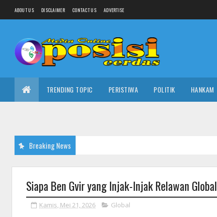
ABOUT US
DISCLAIMER
CONTACT US
ADVERTISE
TRENDING TOPIC
PERISTIWA
POLITIK
HANKAM
Breaking News
Siapa Ben Gvir yang Injak-Injak Relawan Glob
Kamis, Mei 21, 2026
Global