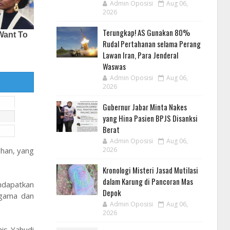
Admin Oposisi
Aug 06,
2026
Terungkap! AS Gunakan 80%
Rudal Pertahanan selama Perang
Lawan Iran, Para Jenderal
Waswas
Admin Oposisi
Aug 06,
2026
Gubernur Jabar Minta Nakes
yang Hina Pasien BPJS Disanksi
Berat
Admin Oposisi
Aug 06,
2026
han, yang
Kronologi Misteri Jasad Mutilasi
dalam Karung di Pancoran Mas
ndapatkan
Depok
agama dan
Admin Oposisi
Aug 06,
2026
is Yahudi