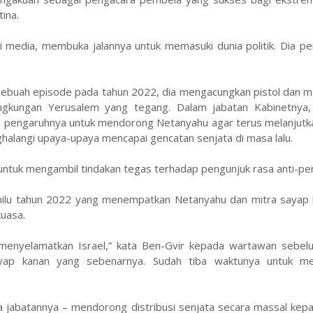
ina.
i media, membuka jalannya untuk memasuki dunia politik. Dia pe
 sebuah episode pada tahun 2022, dia mengacungkan pistol dan 
ingkungan Yerusalem yang tegang. Dalam jabatan Kabinetnya,
n pengaruhnya untuk mendorong Netanyahu agar terus melanjutk
halangi upaya-upaya mencapai gencatan senjata di masa lalu.
 untuk mengambil tindakan tegas terhadap pengunjuk rasa anti-pe
ilu tahun 2022 yang menempatkan Netanyahu dan mitra sayap 
kuasa.
 menyelamatkan Israel,” kata Ben-Gvir kepada wartawan sebel
yap kanan yang sebenarnya. Sudah tiba waktunya untuk m
a jabatannya – mendorong distribusi senjata secara massal kep