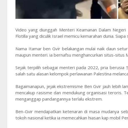
Video yang diunggah Menteri Keamanan Dalam Negeri I
Flotilla yang diculik Israel memicu kemarahan dunia. Siap
Nama Itamar ben Gvir belakangan mulai naik daun seturu
maupun menteri. ia bernafsu menghancurkan situs-situs 
Sejak terpilih sebagai menteri pada 2022, pria berusia 
salah satu alasan kelompok perlawanan Palestina melanc
Bagaimanapun, jejak ekstremisme Ben Gvir jauh lebih la
mencakup rasisme dan mendukung organisasi teroris. Ten
menganggap pandangannya terlalu ekstrem.
Ben-Gvir mendapatkan ketenaran di masa mudanya sebag
tokoh nasional ketika ia memecahkan hiasan kap mobil Pe