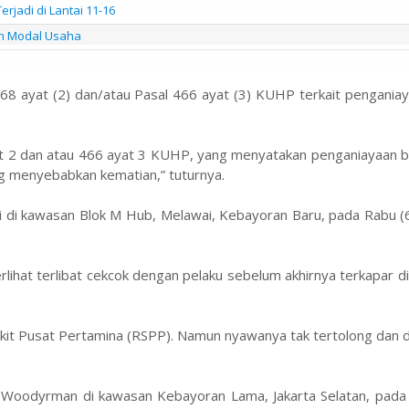
jadi di Lantai 11-16
n Modal Usaha
468 ayat (2) dan/atau Pasal 466 ayat (3) KUHP terkait pengania
at 2 dan atau 466 ayat 3 KUHP, yang menyatakan penganiayaan b
g menyebabkan kematian,” tuturnya.
adi di kawasan Blok M Hub, Melawai, Kebayoran Baru, pada Rabu 
rlihat terlibat cekcok dengan pelaku sebelum akhirnya terkapar di 
kit Pusat Pertamina (RSPP). Namun nyawanya tak tertolong dan 
 Woodyrman di kawasan Kebayoran Lama, Jakarta Selatan, pada S