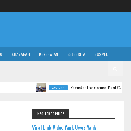
RO
KHAZANAH
KESEHATAN
SELEBRITA
SOSMED
Kemnaker Transformasi Balai K3 Jadi Garda Terdepan Pen
NASIONAL
INFO TERPOPULER
Viral Link Video Yank Uwes Yank