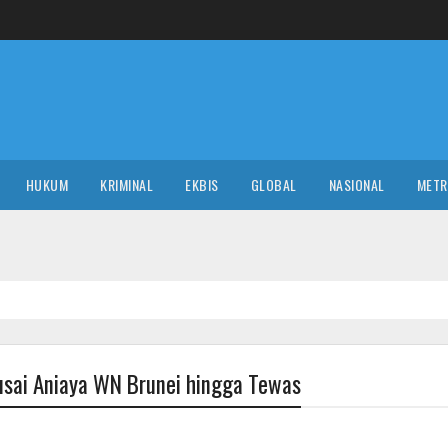
HUKUM
KRIMINAL
EKBIS
GLOBAL
NASIONAL
MET
sai Aniaya WN Brunei hingga Tewas