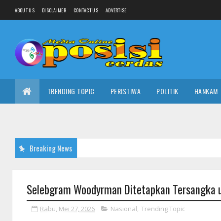
ABOUT US
DISCLAIMER
CONTACT US
ADVERTISE
TRENDING TOPIC
PERISTIWA
POLITIK
HANKAM
Breaking News
Selebgram Woodyrman Ditetapkan Tersangka u
Rabu, Mei 27, 2026
Nasional
,
Trending Topic