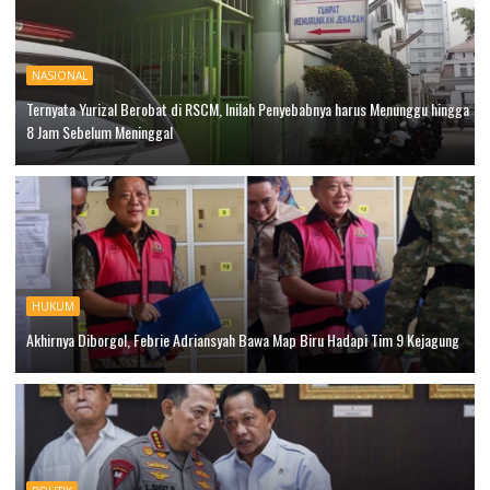
NASIONAL
Ternyata Yurizal Berobat di RSCM, Inilah Penyebabnya harus Menunggu hingga
8 Jam Sebelum Meninggal
HUKUM
Akhirnya Diborgol, Febrie Adriansyah Bawa Map Biru Hadapi Tim 9 Kejagung