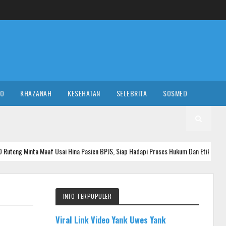
RO
KHAZANAH
KESEHATAN
SELEBRITA
SOSMED
Maaf Usai Hina Pasien BPJS, Siap Hadapi Proses Hukum Dan Etik
NASI
INFO TERPOPULER
Viral Link Video Yank Uwes Yank