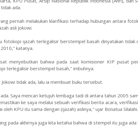
rta, KPU Pusat, Arsip Nasional Republik Indonesia (Anri), dan S
tidak ada.
yang pernah melakukan klarifikasi terhadap hubungan antara fotok
zah asli Jokowi.
tu fotokopi ijazah terlegalisir berstempel basah dinyatakan tidak
2010," katanya.
sat menyebutkan bahwa pada saat komisioner KIP pusat pe
 terlegalisir berstempel basah," imbuhnya.
 Jokowi tidak ada, lalu ia membuat buku tersebut.
ak ada. Saya mencari ketujuh lembaga tadi di antara tahun 2005 sa
ikan ke saya melalui sebuah verifikasi berita acara, verifikasi k
 oleh KPU itu sama dengan (ijazah) aslinya," ujar Bonatua Silalahi.
g pada akhirnya juga kita ketahui bahwa di stempel itu juga ada 