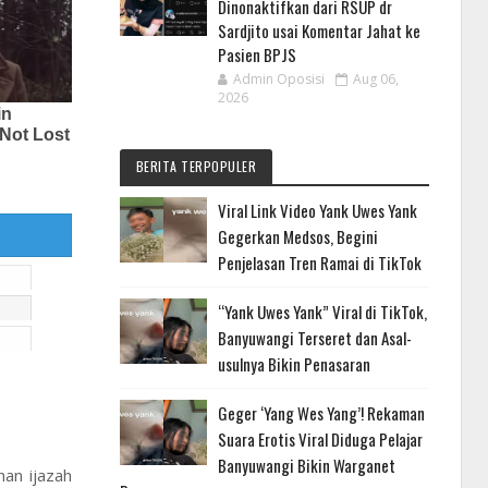
Dinonaktifkan dari RSUP dr
Sardjito usai Komentar Jahat ke
Pasien BPJS
Admin Oposisi
Aug 06,
2026
BERITA TERPOPULER
Viral Link Video Yank Uwes Yank
Gegerkan Medsos, Begini
Penjelasan Tren Ramai di TikTok
“Yank Uwes Yank” Viral di TikTok,
Banyuwangi Terseret dan Asal-
usulnya Bikin Penasaran
Geger ‘Yang Wes Yang’! Rekaman
Suara Erotis Viral Diduga Pelajar
Banyuwangi Bikin Warganet
an ijazah