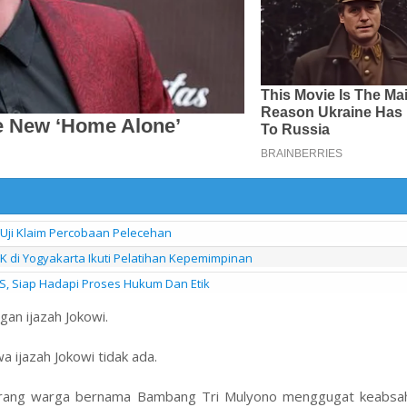
 Uji Klaim Percobaan Pelecehan
di Yogyakarta Ikuti Pelatihan Kepemimpinan
S, Siap Hadapi Proses Hukum Dan Etik
gan ijazah Jokowi.
a ijazah Jokowi tidak ada.
seorang warga bernama Bambang Tri Mulyono menggugat keabsah