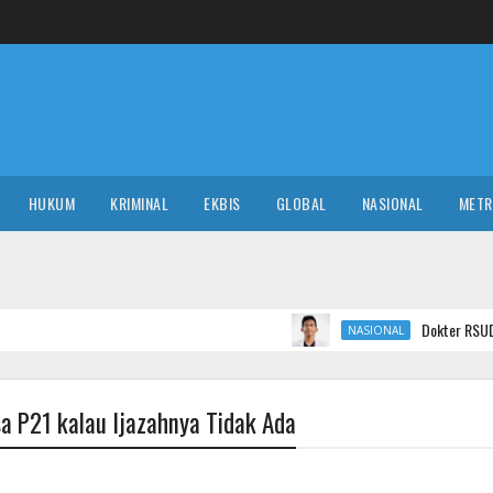
HUKUM
KRIMINAL
EKBIS
GLOBAL
NASIONAL
MET
Dokter RSUD Ruteng Minta 
NASIONAL
sa P21 kalau Ijazahnya Tidak Ada