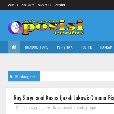
ABOUT US
DISCLAIMER
CONTACT US
ADVERTISE
TRENDING TOPIC
PERISTIWA
POLITIK
HANKAM
Breaking News
Roy Suryo soal Kasus Ijazah Jokowi: Gimana Bi
Sabtu, Mei 30, 2026
Nasional
,
Trending Topic