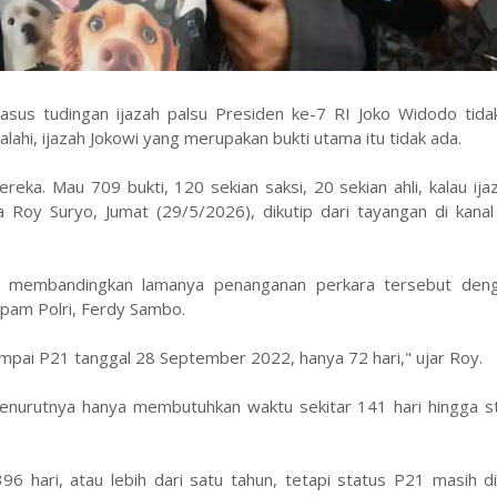
sus tudingan ijazah palsu Presiden ke-7 RI Joko Widodo tida
ahi, ijazah Jokowi yang merupakan bukti utama itu tidak ada.
eka. Mau 709 bukti, 120 sekian saksi, 20 sekian ahli, kalau ij
a Roy Suryo, Jumat (29/5/2026), dikutip dari tayangan di kana
uga membandingkan lamanya penanganan perkara tersebut den
pam Polri, Ferdy Sambo.
ampai P21 tanggal 28 September 2022, hanya 72 hari," ujar Roy.
enurutnya hanya membutuhkan waktu sekitar 141 hari hingga s
96 hari, atau lebih dari satu tahun, tetapi status P21 masih d