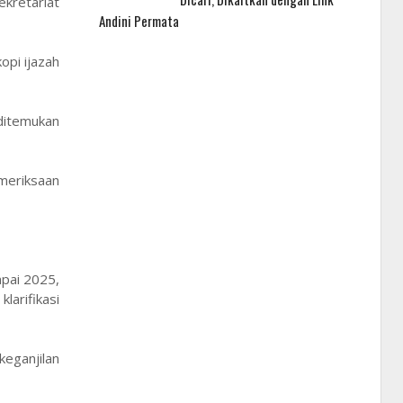
ekretariat
Andini Permata
opi ijazah
 ditemukan
meriksaan
mpai 2025,
larifikasi
keganjilan