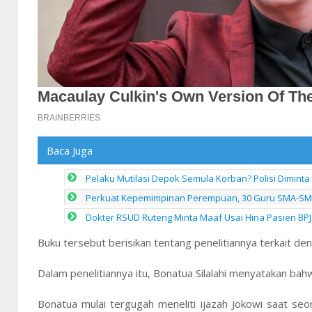
Baca Juga
Pelaku Mutilasi Depok Semula Korban? Polisi Diminta
Perkuat Kepemimpinan Perempuan, 30 Guru SMA-SMK 
Dokter RSUD Ruteng Minta Maaf Usai Hina Pasien BPJ
Buku tersebut berisikan tentang penelitiannya terkait den
Dalam penelitiannya itu, Bonatua Silalahi menyatakan bahw
Bonatua mulai tergugah meneliti ijazah Jokowi saat 