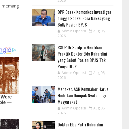
2026
di memang
DPR Desak Kemenkes Investigasi
hingga Sanksi Para Nakes yang
Bully Pasien BPJS
Admin Oposisi
Aug 06,
2026
RSUP Dr Sardjito Hentikan
Praktik Dokter Elda Rahardini
yang Sebut Pasien BPJS 'Tak
Punya Otak'
Admin Oposisi
Aug 06,
2026
Menaker: ASN Kemnaker Harus
Hadirkan Dampak Nyata bagi
Masyarakat
Admin Oposisi
Aug 06,
2026
Dokter Elda Putri Rahardini