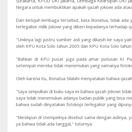
Surakarta, KPUD DKI Jakarta, Lembaga Kearsipan DKI Jaka
Negara untuk membuktikan apakah ijazah jokowi ada atau 
Dari ketujuh lembaga tersebut, kata Bonatua, tidak ada 
terlegalisir milik Jokowi yang diberi kepadanya terhadap ija
"Uniknya lagi justru sumber asli yang dikasih ke saya yai
oleh KPU Kota Solo tahun 2005 dan KPU Kota Solo tahun 
"Bahkan di KPU pusat juga pada amar putusan KI Pu
setempat mereka tidak menemukan yang namanya fotokopi
Oleh karena itu, Bonatua Silalahi menyatakan bahwa ijazah
"Saya simpulkan di buku saya ini bahwa ijazah Jokowi tid
saya tidak menemukan adanya badan publik yang bisa memast
bahwa sudah dinyatakan fotokopi terlegalisir yang dipunyai
"Meskipun di stempelnya disebut sama dengan aslinya, yan
ya bahwa tidak ada tanggal," tuturnya