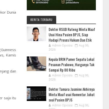
kor Dunia
BERITA TERBARU
Dokter RSUD Ruteng Minta Maaf
Usai Hina Pasien BPJS, Siap
Hadapi Proses Hukum Dan Etik
Admin Oposisi
Aug 06,
 (Guinness
2026
ews, Kamis
Kepala BRIN Pamer Sepatu Lokal
Pesanan Prabowo, Harganya Tak
Sampai Rp 80 Ribu
anjang dan
Admin Oposisi
Aug 06,
2026
Dokter Tamara Jasmine Akhirnya
Minta Maaf usai Komentar Jahat
r saja itu
soal Pasien BPJS
Admin Oposisi
Aug 06,