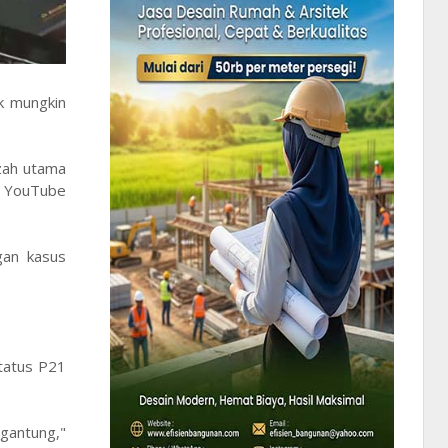
k mungkin
azah utama
l YouTube
gan kasus
tatus P21
igantung,"