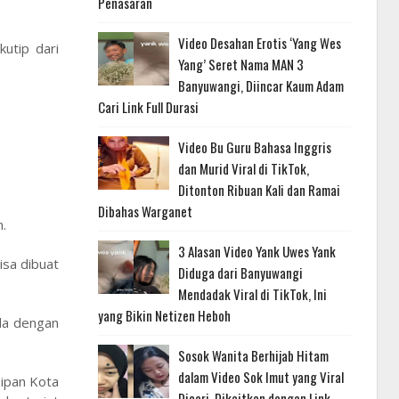
Penasaran
Video Desahan Erotis ‘Yang Wes
kutip dari
Yang’ Seret Nama MAN 3
Banyuwangi, Diincar Kaum Adam
Cari Link Full Durasi
Video Bu Guru Bahasa Inggris
dan Murid Viral di TikTok,
Ditonton Ribuan Kali dan Ramai
Dibahas Warganet
.
3 Alasan Video Yank Uwes Yank
isa dibuat
Diduga dari Banyuwangi
Mendadak Viral di TikTok, Ini
yang Bikin Netizen Heboh
ada dengan
Sosok Wanita Berhijab Hitam
dalam Video Sok Imut yang Viral
sipan Kota
Dicari, Dikaitkan dengan Link