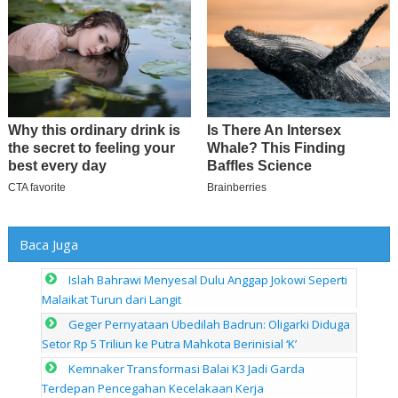
Baca Juga
Islah Bahrawi Menyesal Dulu Anggap Jokowi Seperti
Malaikat Turun dari Langit
Geger Pernyataan Ubedilah Badrun: Oligarki Diduga
Setor Rp 5 Triliun ke Putra Mahkota Berinisial ‘K’
Kemnaker Transformasi Balai K3 Jadi Garda
Terdepan Pencegahan Kecelakaan Kerja