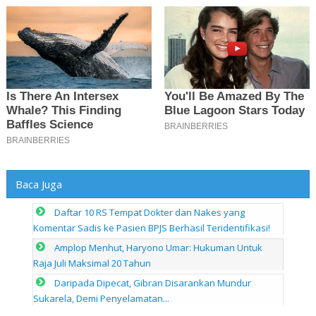
Baca Juga
Daftar 10 RS Tempat Dokter dan Nakes yang
Komentar Sadis ke Pasien BPJS Berhasil Teridentifikasi!
Amplop Menhut, Haryono Umar: Hukuman Untuk
Raja Juli Maksimal 20 Tahun
Daripada Dipecat, Gibran Disarankan Mundur
Sukarela, Demi Penyelamatan...