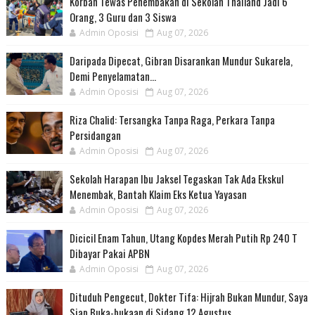
Korban Tewas Penembakan di Sekolah Thailand Jadi 6
Orang, 3 Guru dan 3 Siswa
Admin Oposisi
Aug 07, 2026
Daripada Dipecat, Gibran Disarankan Mundur Sukarela,
Demi Penyelamatan...
Admin Oposisi
Aug 07, 2026
Riza Chalid: Tersangka Tanpa Raga, Perkara Tanpa
Persidangan
Admin Oposisi
Aug 07, 2026
Sekolah Harapan Ibu Jaksel Tegaskan Tak Ada Ekskul
Menembak, Bantah Klaim Eks Ketua Yayasan
Admin Oposisi
Aug 07, 2026
Dicicil Enam Tahun, Utang Kopdes Merah Putih Rp 240 T
Dibayar Pakai APBN
Admin Oposisi
Aug 07, 2026
Dituduh Pengecut, Dokter Tifa: Hijrah Bukan Mundur, Saya
Siap Buka-bukaan di Sidang 12 Agustus