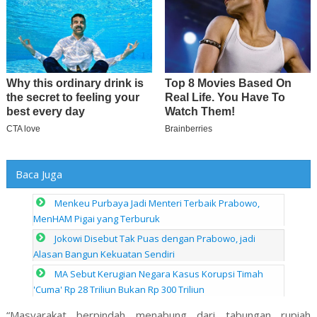
Baca Juga
Menkeu Purbaya Jadi Menteri Terbaik Prabowo,
MenHAM Pigai yang Terburuk
Jokowi Disebut Tak Puas dengan Prabowo, jadi
Alasan Bangun Kekuatan Sendiri
MA Sebut Kerugian Negara Kasus Korupsi Timah
'Cuma' Rp 28 Triliun Bukan Rp 300 Triliun
“Masyarakat berpindah menabung dari tabungan rupiah