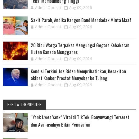
Tebal Membumbung Tinggi
Admin Oposisi
Aug 09, 2026
Sakit Parah, Andika Kangen Band Mendadak Minta Maaf
Admin Oposisi
Aug 09, 2026
20 Ribu Warga Terpaksa Mengungsi Gegara Kebakaran
Hutan Kanada Mengganas
Admin Oposisi
Aug 09, 2026
Kondisi Terkini Joe Biden Memprihatinkan, Kesakitan
akibat Kanker Prostat Menyebar ke Tulang
Admin Oposisi
Aug 09, 2026
BERITA TERPOPULER
“Yank Uwes Yank” Viral di TikTok, Banyuwangi Terseret
dan Asal-usulnya Bikin Penasaran